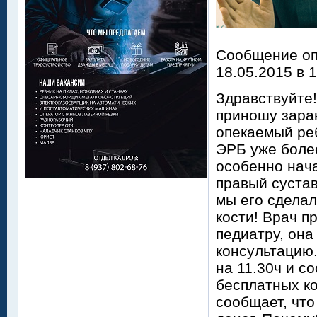
Сообщение оп
18.05.2015 в 
Здравствуйте!
приношу заран
опекаемый реб
ЭРБ уже более
особенно нач
правый сустав
мы его сделал
кости! Врач п
педиатру, он
консультацию.
на 11.30ч и с
бесплатных ко
сообщает, что