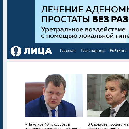
Главная
Глас народа
Рейтинги
«На улице 40 градусов, в
В Саратове продлили з
холодильниках все портится»:
проезд авто мимо