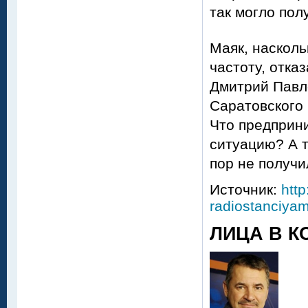
так могло пол
Маяк, насколь
частоту, отка
Дмитрий Павло
Саратовского
Что предприн
ситуацию? А т
пор не получи
Источник:
http
radiostanciyam
ЛИЦА В К