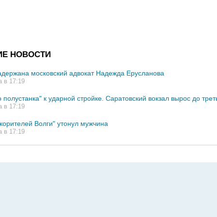
ИЕ НОВОСТИ
адержана московский адвокат Надежда Ерусланова
а в 17:19
 полустанка" к ударной стройке. Саратовский вокзал вырос до трет
а в 17:19
корителей Волги" утонул мужчина
а в 17:19