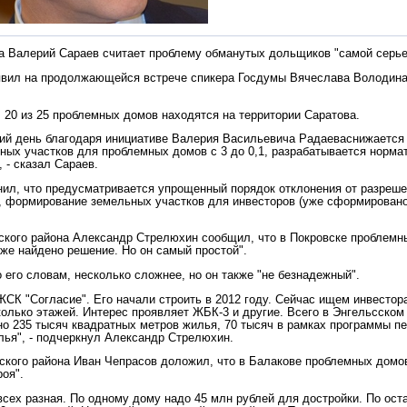
а Валерий Сараев считает проблему обманутых дольщиков "самой серье
явил на продолжающейся встрече спикера Госдумы Вячеслава Володин
, 20 из 25 проблемных домов находятся на территории Саратова.
ий день благодаря инициативе Валерия Васильевича Радаеваснижается
ных участков для проблемных домов с 3 до 0,1, разрабатывается норма
 - сказал Сараев.
нил, что предусматривается упрощенный порядок отклонения от разреш
, формирование земельных участков для инвесторов (уже сформировано 
ского района Александр Стрелюхин сообщил, что в Покровске проблемны
же найдено решение. Но он самый простой".
 его словам, несколько сложнее, но он также "не безнадежный".
 ЖСК "Согласие". Его начали строить в 2012 году. Сейчас ищем инвестор
колько этажей. Интерес проявляет ЖБК-3 и другие. Всего в Энгельсском 
но 235 тысяч квадратных метров жилья, 70 тысяч в рамках программы п
лья", - подчеркнул Александр Стрелюхин.
ского района Иван Чепрасов доложил, что в Балакове проблемных домов
роя".
 всех разная. По одному дому надо 45 млн рублей для достройки. По ос