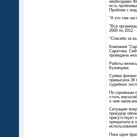
необходимо 40
есть проблемы
Проблем с вод
"А кто там за
"Все организа
2005 по 2012 -
"Спасибо за вы
Компания "Сар
Саратова. Сей
проведена нез
Работы велись
Кузнецова.
Сумма финансо
превысила 38 
судебных эксп
По скромным о
столь масштаб
о чем написан
Ситуацию вокр
прокурор обла
присутствует 
прекратили в 
использования
Пока одни бра