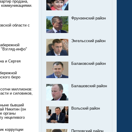
вартир продана,
и коммуникациями.
Фрунзенский район
вской области с
Энгельсский район
набережной
 "Взгляд-инфо"
на и Сергея
Балаковский район
абережной
вского бюро
Балашовский район
 сотни миллионов:
асти и силовиков,
 ныне бывший
Вольский район
ай Никитин (он
ые органы
ту нецелевого
ник коррупции
Петровский район