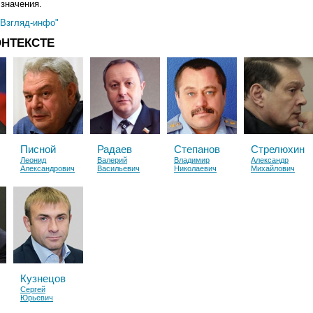
значения.
"Взгляд-инфо"
ОНТЕКСТЕ
Писной
Радаев
Степанов
Стрелюхин
Леонид
Валерий
Владимир
Александр
Александрович
Васильевич
Николаевич
Михайлович
Кузнецов
Сергей
Юрьевич