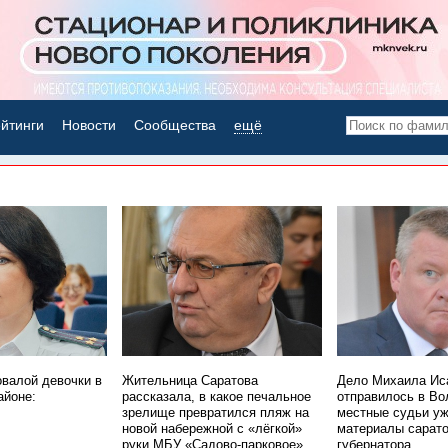
йтинги
Новости
Сообщества
ещё
НОВОСТИ ДНЯ
овалой девочки в
Жительница Саратова
Дело Михаила Ис
айоне:
рассказала, в какое печальное
отправилось в Во
зрелище превратился пляж на
местные судьи уж
новой набережной с «лёгкой»
материалы сарато
руки МБУ «Садово-парковое»
губернатора