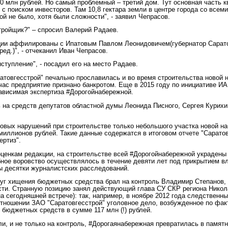
0 млн рублей. Но самый проблемный – третий дом. Тут основная часть к
 с поиском инвесторов. Там 10,8 гектара земли в центре города со всем
ой не было, хотя были сложности", - заявил Чепрасов.
стройщик?" – спросил Валерий Радаев.
ции аффилированы с Ипатовым Павлом Леонидовичем(губернатор Сарато
 ред.)", - отчеканил Иван Чепрасов.
ступление", - посадил его на место Радаев.
атовгесстрой" печально прославилась и во время строительства новой 
час предприятие признано банкротом. Еще в 2015 году по инициативе ИА
ависимая экспертиза #Дорогойнабережной.
 на средств депутатов областной думы Леонида Писного, Сергея Курихи
вых нарушений при строительстве только небольшого участка новой н
миллионов рублей. Такие данные содержатся в итоговом отчете "Сарато
ертиз".
ценкам редакции, на строительстве всей #Дорогойнабережной украдены
ное воровство осуществлялось в течение девяти лет под прикрытием вл
ы десятки журналистских расследований.
уг хищения бюджетных средства брал на контроль Владимир Степанов,
сти. Странную позицию занял действующий глава СУ СКР региона Никол
на сегодняшней встрече): так, например, в ноябре 2012 года следственн
отношении ЗАО "Саратовгесстрой" уголовное дело, возбужденное по фак
 бюджетных средств в сумме 117 млн (!) рублей.
ли, и не только на контроль, #Дорогаянабережная превратилась в памят