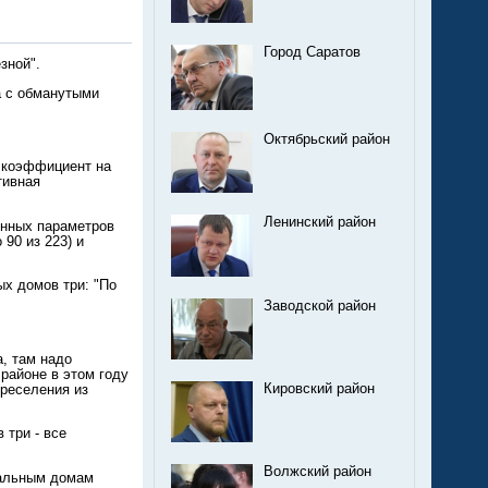
Город Саратов
зной".
а с обманутыми
Октябрьский район
 коэффициент на
тивная
Ленинский район
енных параметров
90 из 223) и
х домов три: "По
Заводской район
а, там надо
районе в этом году
Кировский район
ереселения из
 три - все
Волжский район
тальным домам