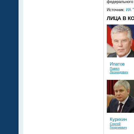
федерального 
Источник:
ИА 
ЛИЦА В К
Ипатов
Павел
Леонидович
Курихин
Сергей
Георгиевич