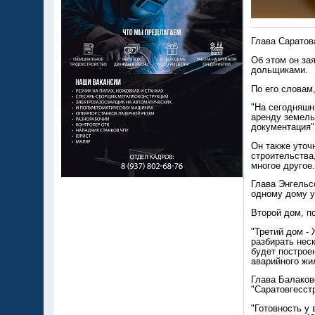
Глава Саратов
Об этом он за
дольщиками.
По его словам
"На сегодняшн
аренду земель
документация",
Он также уточ
строительства
многое другое.
Глава Энгельс
одному дому у
Второй дом, по
"Третий дом -
разбирать нес
будет построе
аварийного жи
Глава Балаков
"Саратовгесст
"Готовность у