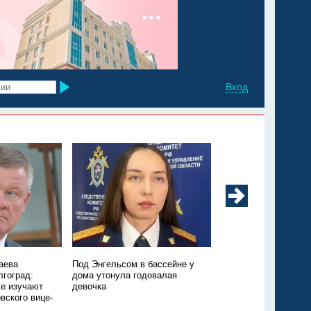
Вход
аева
Под Энгельсом в бассейне у
Из Марксовского рай
лгоград:
дома утонула годовалая
Москву санавиацией
е изучают
девочка
ещё одного ребёнка
вского вице-