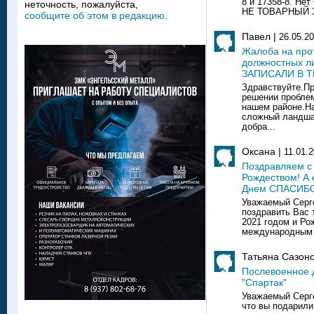
8 и 17358-8. Н
неточность, пожалуйста,
НЕ ТОВАРНЫЙ З
сообщите об этом в редакцию
.
Павел |
26.05.2
Жалоба на про
должностных 
ЗАПИСАЛИ В 
Здравствуйте.Пр
решении пробле
нашем районе.Н
сложный ландша
добра...
Оксана |
11.01.
Поздравляем с
Рождеством! А
Днем СПАСИБ
Уважаемый Серге
поздравить Вас 
2021 годом и Ро
международным 
Татьяна Сазоно
Послевоенное д
"Спартак"
Уважаемый Серге
что вы подарили