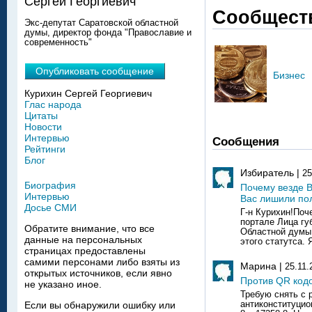
Сергей Георгиевич
Сообщест
Экс-депутат Саратовской областной
думы, директор фонда "Православие и
современность"
Опубликовать сообщение
Бизнес
Курихин Сергей Георгиевич
Глас народа
Цитаты
Новости
Интервью
Сообщения
Рейтинги
Блог
Избиратель |
25
Биография
Почему везде В
Интервью
Вас лишили по
Досье СМИ
Г-н Курихин!Поче
портале Лица гу
Обратите внимание, что все
Областной думы
данные на персональных
этого статутса. Я
страницах предоставлены
самими персонами либо взяты из
Марина |
25.11.
открытых источников, если явно
Против QR код
не указано иное.
Требую снять с 
антиконституцио
Если вы обнаружили ошибку или