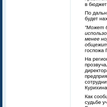
в бюджет
По дальн
будет нах
"Может б
использо
менее но
общежит
госпожа 
На регио
прозвуча
директор
предприя
сотрудни
Курихина
Как сооб
судьбе у