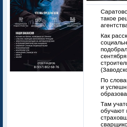
Саратовс
такое ре
агентств
Как расс
социальн
подобрал
сентября
строител
(Заводск
По слова
и успешн
образова
Там учат
обучают 
страховщ
сварщико