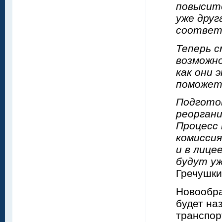
повыситс
уже друг
соответс
Теперь 
возможно
как они 
поможет
Подгото
реоргани
Процесс 
комисси
и в лице
будут уж
Гречушки
Новообра
будет на
транспор