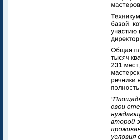
мастеров
Техникум
базой, к
участию 
директо
Общая пл
тысяч кв
231 мест
мастерск
речники 
полност
"Площад
свои сте
нуждающ
второй э
проживан
условия 