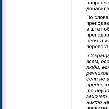
направле
добавила
По слова
преподав
в штат о
преподав
ребята у
перевест
"Сокраща
всем, ос
люди, ес
речнико
если не 
среднего
то неудо
захочет 
никто не
правител