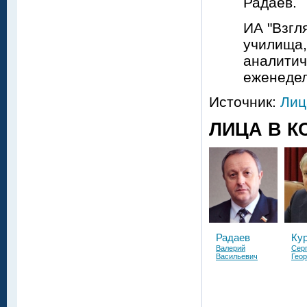
Радаев.
ИА "Взгл
училища,
аналитич
еженедел
Источник:
Лиц
ЛИЦА В К
Радаев
Ку
Валерий
Сер
Васильевич
Геор