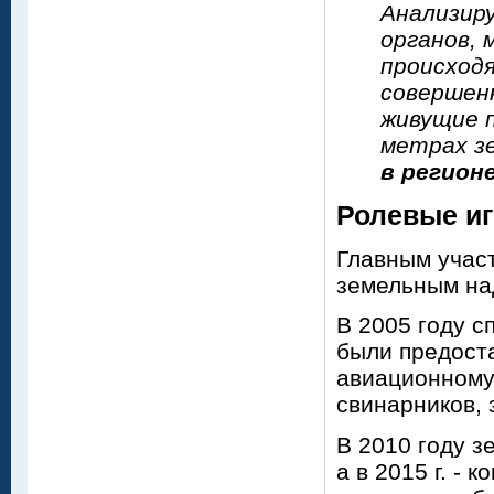
Анализир
органов, 
происход
совершенн
живущие п
метрах з
в регион
Ролевые иг
Главным учас
земельным на
В 2005 году с
были предост
авиационному 
свинарников,
В 2010 году 
а в 2015 г. -