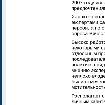
2007 году яв
предпочтениям
Характер воле
экспертами с
персон, а по 
опроса Вячесл
Высоко работ
некоторыми с
отдельным пре
последователе
политике при
мнению экспер
неплохо владе
были отмечены
мстительность
Располагает 
личным капит