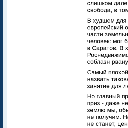
слишком далек
свобода, в то
В худшем для 
европейский о
части земельн
человек: мог 
в Саратов. В 
Роснедвижимос
соблазн рван
Самый плохой
назвать таков
занятие для 
Но главный пр
приз - даже н
землю мы, обы
не получим. 
не станет, це