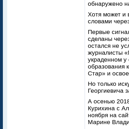
обнаружено н
Хотя может и 
словами чере
Первые сигнал
сделаны через
остался не ус
журналисты «
украденном у 
образования к
Стар» и осво
Но только иск
Георгиевича 
А осенью 2018
Курихина с А
ноября на са
Марине Влад