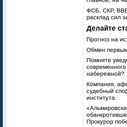
ФСБ, СКР, ВВВ
расклад сил з
Делайте ст
Прогноз на ис
Обмен первым
Помните уведе
современного
набережной?
Компания, аф
судебный спор
института.
«Альмировска
обанкротившег
Прокурор побе