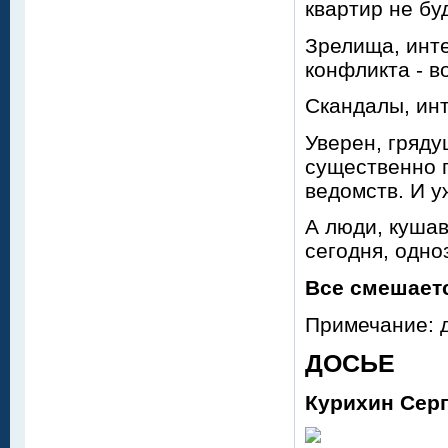
квартир не буд
Зрелища, инт
конфликта - в
Скандалы, инт
Уверен, гряд
существенно п
ведомств. И у
А люди, кушав
сегодня, одно
Все смешает
Примечание: 
ДОСЬЕ
Курихин Серг