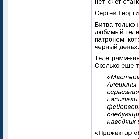
нет, счет стан
Сергей Георги
Битва только 
любимый теле
патроном, ко
черный день»
Телеграмм-кан
Сколько еще т
«Мастерам
Алешины. 
серьезная
насыпали 
фейерверк
следующи
наводчик 
«Прожектор «В