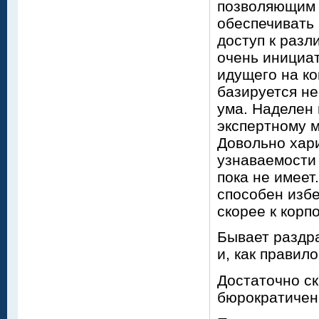
позволяющим з
обеспечивать 
доступ к раз
очень инициат
идущего на к
базируется не
ума. Наделен
экспертному 
Довольно хари
узнаваемости
пока не имеет
способен избе
скорее к корп
Бывает раздра
и, как правил
Достаточно ск
бюрократичен