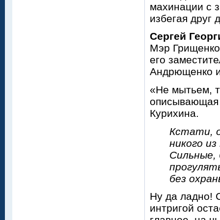
махинации с з
избегая друг д
Сергей Георг
Мэр Грищенко,
его заместит
Андрющенко и
«Не мытьем, т
описывающая 
Курихина.
Кстати, о
никого из
Сильные, 
прогулять
без охран
Ну да ладно! 
интригой оста
главное, на ч