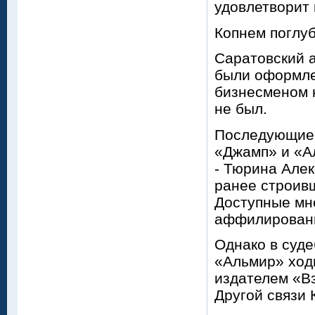
удовлетворит 
Копнем поглу
Саратовский 
были оформле
бизнесменом н
не был.
Последующие 
«Джамп» и «Ал
- Тюрина Але
ранее строив
Доступные мн
аффилированн
Однако в суд
«Альмир» ходи
издателем «Вз
Другой связи 