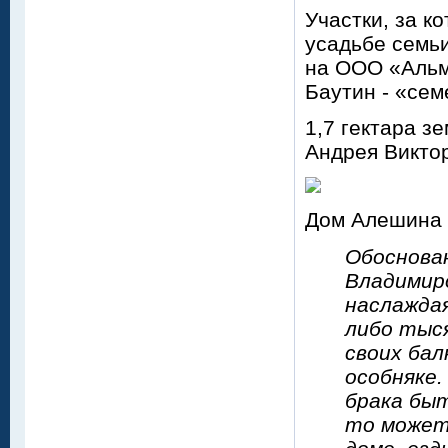
Участки, за к
усадьбе семь
на ООО «Альми
Баутин - «се
1,7 гектара 
Андрея Виктор
Дом Алешина 
Обоснова
Владимиро
наслаждая
либо тыс
своих ба
особняке
брака быт
то может