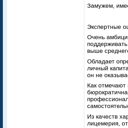
Замужем, имее
Экспертные о
Очень амбици
поддерживать
выше среднег
Обладает опр
личный капит
он не оказыва
Как отмечают 
бюрократична
профессионал
самостоятельн
Из качеств ха
лицемерия, о