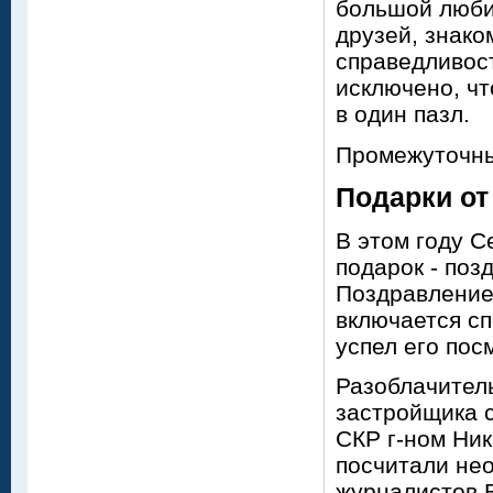
большой люби
друзей, знако
справедливост
исключено, чт
в один пазл.
Промежуточны
Подарки от
В этом году С
подарок - поз
Поздравление 
включается сп
успел его пос
Разоблачитель
застройщика 
СКР г-ном Ни
посчитали не
журналистов В