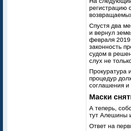
На следующий 
регистрацию 
возвращаемых
Спустя два ме
и вернул земе
февраля 2019
законность п
судом в решен
слух не тольк
Прокуратура и
процедур долж
соглашения и
Маски снят
А теперь, соб
тут Алешины 
Ответ на перв