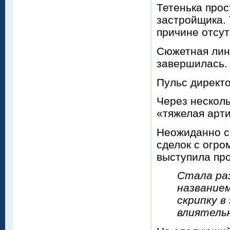
Тетенька прос
застройщика. 
причине отсут
Сюжетная лини
завершилась.
Пульс директ
Через несколь
«тяжелая арт
Неожиданно с
сделок с огр
выступила про
Стала ра
названием
скрипку в
влиятельн