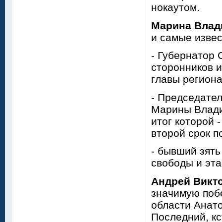
нокаутом.
Марина Вла
и самые изве
- Губернатор 
сторонников 
главы региона
- Председате
Марины Влади
итог которой 
второй срок п
- бывший зять
свободы и эта
Андрей Викт
значимую побе
области Анато
Последний, кс