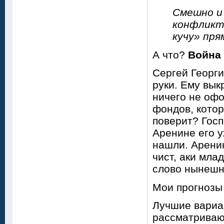
Смешно и 
конфликт
кучу» пря
А что?
Война 
Сергей Георги
руки. Ему вык
ничего не оф
фондов, котор
поверит? Госп
Аренине его у
нашли. Аренин
чист, аки мла
слово нынешн
Мои прогнозы
Лучшие вариа
рассматриваю