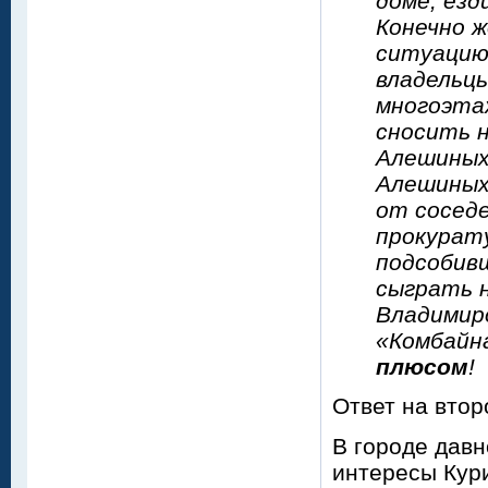
доме, ез
Конечно 
ситуацию
владельц
многоэтаж
сносить н
Алешиных
Алешиных
от сосед
прокурату
подсобив
сыграть н
Владимир
«Комбайн
плюсом
!
Ответ на втор
В городе давн
интересы Кур