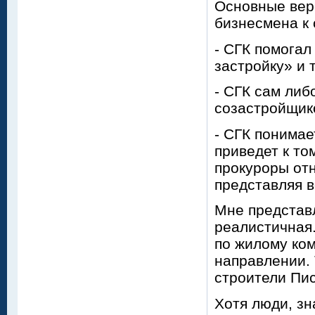
Основные вер
бизнесмена к
- СГК помога
застройку» и 
- СГК сам либ
созастройщик
- СГК понимае
приведет к том
прокуроры от
представляя в
Мне представл
реалистичная.
по жилому ко
направлении.
строители Пис
Хотя люди, зн