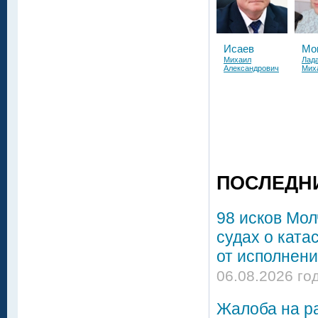
Исаев
Мо
Михаил
Лад
Александрович
Мих
ПОСЛЕДН
98 исков Мол
судах о ката
от исполнени
06.08.2026 го
Жалоба на р