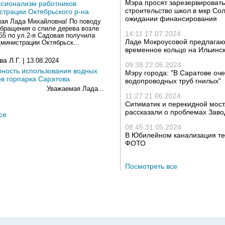
Мэра просят зарезервировать
сионализм работников
строительство школ в мкр Со
страции Октябрьского р-на
ожидании финансирования
ая Лада Михайловна! По поводу
обращения о спиле дерева возле
14:11 17.07.2024
5 по ул.2-я Садовая получила
Ладе Мокроусовой предлагаю
дминистрации Октябрьск...
временное кольцо на Ильинс
а Л.Г. |
13.08.2024
09:38 22.06.2024
мность использования водных
Мэру города: "В Саратове оч
ов горпарка Саратова
водопроводных труб гнилых"
жаемая Лада...
11:27 21.06.2024
Ситиматик и перекидной мост
рассказали о проблемах Заво
се
08:45 31.05.2024
В Юбилейном канализация теч
ФОТО
Посмотреть все