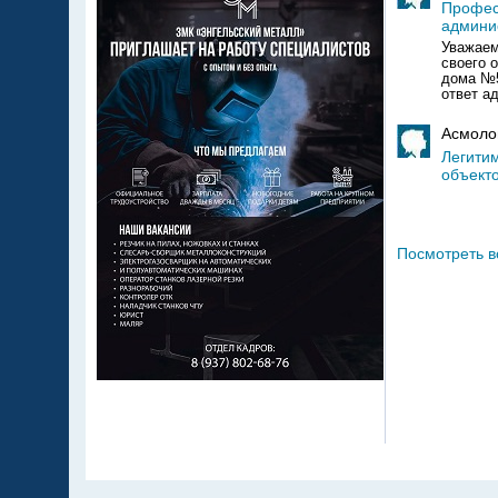
Профес
админи
Уважаем
своего 
дома №5
ответ а
Асмолов
Легити
объект
Ува
Посмотреть в