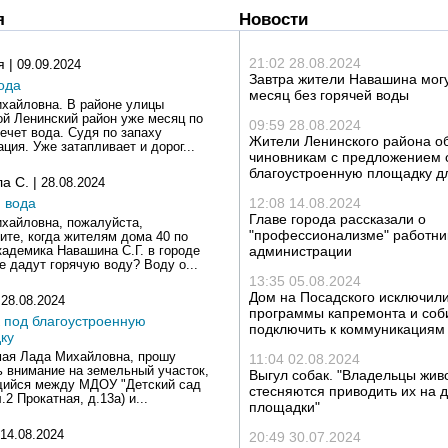
я
Новости
21:02 28.08.2024
я |
09.09.2024
Завтра жители Навашина могу
ода
месяц без горячей воды
хайловна. В районе улицы
й Ленинский район уже месяц по
09:59 28.08.2024
течет вода. Судя по запаху
Жители Ленинского района о
ция. Уже затапливает и дорог...
чиновникам с предложением 
благоустроенную площадку д
а С. |
28.08.2024
 вода
12:08 14.08.2024
Главе города рассказали о
хайловна, пожалуйста,
"профессионализме" работни
ите, когда жителям дома 40 по
администрации
кадемика Навашина С.Г. в городе
е дадут горячую воду? Воду о...
13:35 05.08.2024
Дом на Посадского исключили
|
28.08.2024
программы капремонта и соб
к под благоустроенную
подключить к коммуникациям
ку
ая Лада Михайловна, прошу
11:04 02.08.2024
ь внимание на земельный участок,
Выгул собак. "Владельцы жив
ийся между МДОУ "Детский сад
стесняются приводить их на 
л.2 Прокатная, д.13а) и...
площадки"
14.08.2024
20:49 30.07.2024