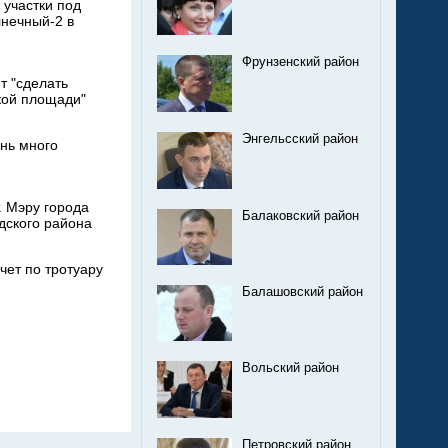
 участки под
лнечный-2 в
Фрунзенский район
т "сделать
кой площади"
Энгельсский район
ень много
. Мэру города
Балаковский район
дского района
ет по тротуару
Балашовский район
Вольский район
Петровский район