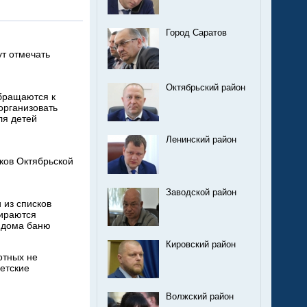
Город Саратов
т отмечать
Октябрьский район
бращаются к
организовать
ля детей
Ленинский район
ков Октябрьской
Заводской район
 из списков
ираются
 дома баню
Кировский район
отных не
детские
Волжский район