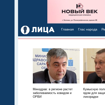
Главная
Глас народа
Ре
Минздрав: в регионе растет
Кумысную поля
заболеваемость ковидом и
ядом для защи
ОРВИ
лихорадки