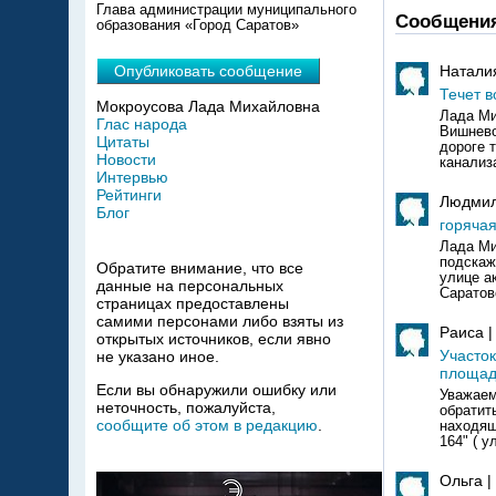
Глава администрации муниципального
Сообщени
образования «Город Саратов»
Натали
Опубликовать сообщение
Течет в
Мокроусова Лада Михайловна
Лада Ми
Глас народа
Вишнево
Цитаты
дороге 
Новости
канализа
Интервью
Рейтинги
Людмил
Блог
горячая
Лада Ми
подскаж
Обратите внимание, что все
улице а
данные на персональных
Саратов
страницах предоставлены
самими персонами либо взяты из
Раиса 
открытых источников, если явно
Участо
не указано иное.
площад
Если вы обнаружили ошибку или
Уважаем
неточность, пожалуйста,
обратит
сообщите об этом в редакцию
.
находящ
164" ( у
Ольга |