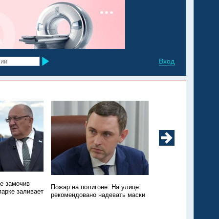
Вход
не замочив
Техники нет, зато пт
Пожар на полигоне. На улице
парке заливает
Пожар на свалке в Э
рекомендовано надевать маски
никто не тушит