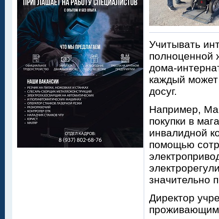
Учитывать инт
полноценной ж
дома-интернат
каждый может 
досуг.
Например, Ма
покупки в маг
инвалидной ко
помощью сотру
электроприво
электрорегул
значительно 
Директор учр
проживающим.