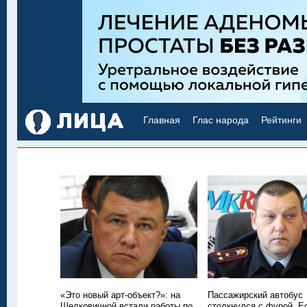
Главная
Глас народа
Рейтинги
«Это новый арт-объект?»: на
Пассажирский автобус
Шелковичной встали работы по
столкнулся с фурой. Е