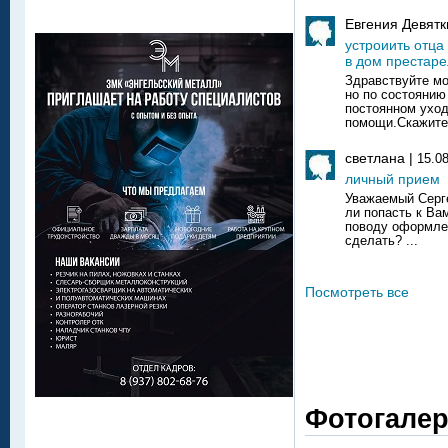
Евгения Девятк
устроиить отца
в дом престар
Здравствуйте мо
но по состоянию
постоянном уход
помощи.Скажите 
светлана |
15.0
личный прием
Уважаемый Серг
ли попасть к Ва
поводу оформлен
сделать? ...
Посмотреть все
Фотогале