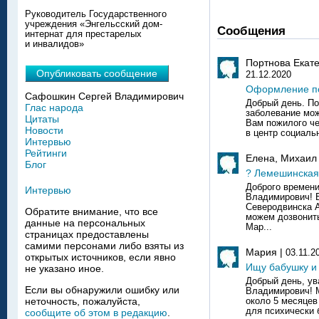
Руководитель Государственного
учреждения «Энгельсский дом-
Сообщения
интернат для престарелых
и инвалидов»
Портнова Екате
Опубликовать сообщение
21.12.2020
Оформление по
Сафошкин Сергей Владимирович
Добрый день. По
Глас народа
заболевание мо
Цитаты
Вам пожилого ч
Новости
в центр социаль
Интервью
Рейтинги
Елена, Михаил
Блог
? Лемешинская
Доброго времени
Интервью
Владимирович! Б
Северодвинска А
Обратите внимание, что все
можем дозвонит
данные на персональных
Мар...
страницах предоставлены
самими персонами либо взяты из
Мария |
03.11.2
открытых источников, если явно
Ищу бабушку и
не указано иное.
Добрый день, у
Если вы обнаружили ошибку или
Владимирович! 
неточность, пожалуйста,
около 5 месяцев
для психически б
сообщите об этом в редакцию
.