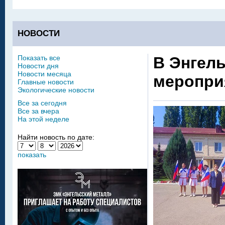
НОВОСТИ
Показать все
В Энгел
Новости дня
Новости месяца
меропри
Главные новости
Экологические новости
Все за сегодня
Все за вчера
На этой неделе
Найти новость по дате:
показать