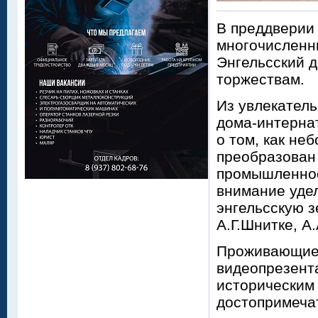
В преддверии 
многочисленн
Энгельсский д
торжествам.
Из увлекател
дома-интернат
о том, как не
преобразован
промышленнос
внимание уде
энгельсскую з
А.Г.Шнитке, А
Проживающие 
видеопрезент
историческим 
достопримеча