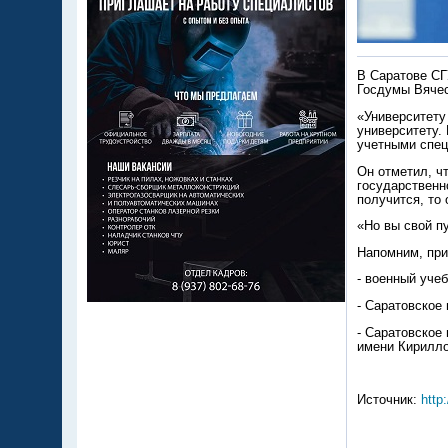
В Саратове СГ
Госдумы Вячес
«Университету
университету. 
учетными спец
Он отметил, ч
государственн
получится, то 
«Но вы свой п
Напомним, при
- военный уче
- Саратовское
- Саратовское
имени Кирилло
Источник:
http: