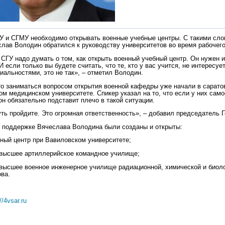
У и СГМУ необходимо открывать военные учебные центры. С такими сл
лав Володин обратился к руководству университетов во время рабочего 
 СГУ надо думать о том, как открыть военный учебный центр. Он нужен и
И если только вы будете считать, что те, кто у вас учится, не интересуе
иальностями, это не так», – отметил Володин.
то заниматься вопросом открытия военной кафедры уже начали в сарато
ом медицинском университете. Спикер указал на то, что если у них сам
он обязательно подставит плечо в такой ситуации.
уть пройдите. Это огромная ответственность», – добавил председатель 
 поддержке Вячеслава Володина были созданы и открыты:
бный центр при Вавиловском университете;
 высшее артиллерийское командное училище;
 высшее военное инженерное училище радиационной, химической и биол
ва.
//4vsar.ru