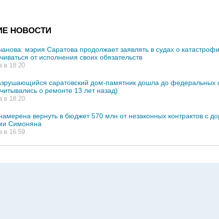
ИЕ НОВОСТИ
чанова: мэрия Саратова продолжает заявлять в судах о катастрофи
ачиваться от исполнения своих обязательств
а в 18:20
азрушающийся саратовский дом-памятник дошла до федеральных 
тчитывались о ремонте 13 лет назад)
а в 18:20
намерена вернуть в бюджет 570 млн от незаконных контрактов с 
ми Симоняна
а в 16:59