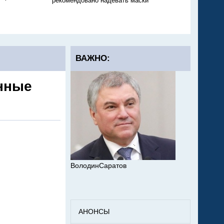
рекомендовано надевать маски
никто не тушит
ВАЖНО:
нные
ВолодинСаратов
АНОНСЫ