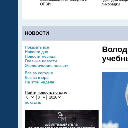
ОРВИ
лихорадки
НОВОСТИ
Показать все
Волод
Новости дня
Новости месяца
учебн
Главные новости
Экологические новости
Все за сегодня
Все за вчера
На этой неделе
Найти новость по дате:
показать