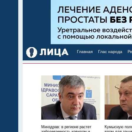
Главная
Глас народа
Ре
Минздрав: в регионе растет
Кумысную поля
заболеваемость ковидом и
ядом для защи