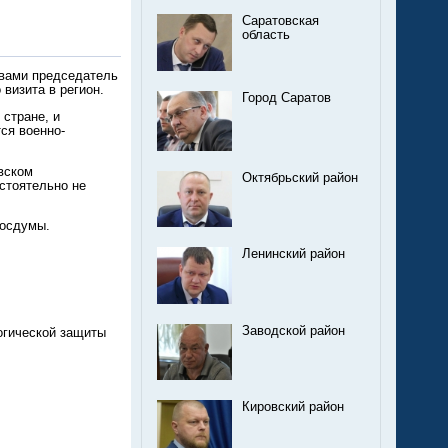
Саратовская
область
овами председатель
визита в регион.
Город Саратов
 стране, и
тся военно-
вском
Октябрьский район
остоятельно не
Госдумы.
Ленинский район
Заводской район
огической защиты
Кировский район