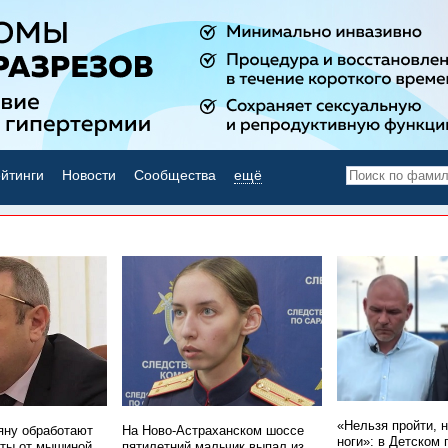
йтинги
Новости
Сообщества
ещё
НОВОСТИ ДНЯ
«Нельзя пройти, 
ну обработают
На Ново-Астраханском шоссе
ноги»: в Детском 
ты от мышиной
пятилетний мальчик выпал из