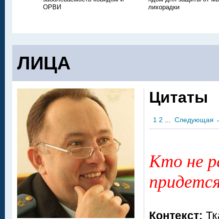
ОРВИ
лихорадки
ЛИЦА
Цитаты
1
2
...
Следующая
Кто не р
придется
Контекст:
Тк