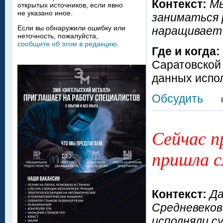
Контекст:
Мы
открытых источников, если явно
не указано иное.
заниматься
Если вы обнаружили ошибку или
наращивает 
неточность, пожалуйста,
сообщите об этом в редакцию
.
Где и когда:
Саратовской 
данных испо
Обсудить
Сейчас п
пришла с
Контекст:
Да
Средневековь
исполняли с