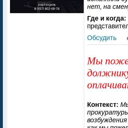
нет, на сме
Где и когда:
представите
Обсудить
Мы пожел
должнику
оплачива
Контекст:
Мы
прокуратуры
возбуждения
как мы пожел