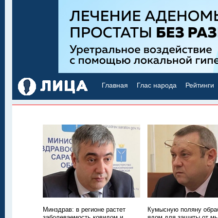
Главная
Глас народа
Рейтинги
Минздрав: в регионе растет
Кумысную поляну обра
заболеваемость ковидом и
ядом для защиты от м