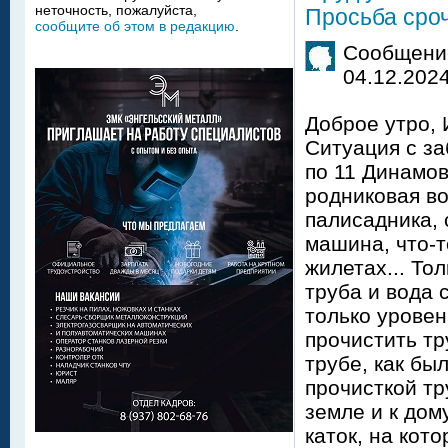
неточность, пожалуйста,
Просьба сро
сообщите об этом в редакцию
.
Сообщение
04.12.2024
Доброе утро, 
Ситуация с за
по 11 Динамов
родниковая во
палисадника, 
машина, что-т
жилетах... То
труба и вода 
только уровен
прочистить тр
трубе, как бы
прочисткой тр
земле и к дому
каток, на кот