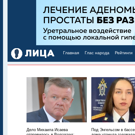
Главная
Глас народа
Рейтинги
Дело Михаила Исаева
Под Энгельсом в бассе
отправилось в Волгоград:
дома утонула годовала