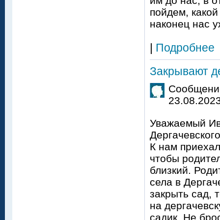
им до нас, в 
пойдем, какой
наконец нас уж
|
Подробнее
Закрывают д
Сообщение
23.08.2023
Уважаемый Ив
Дергачевского
К нам приехал
чтобы родител
близкий. Роди
села в Дергач
закрыть сад, 
на дергачевс
садик. Не бро