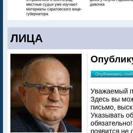
местные судьи уже изучают
девочка
материалы саратовского вице-
губернатора
ЛИЦА
Опублик
Опубликовать соо
Уважаемый п
Здесь вы мож
письмо, выск
Указывать о
обязательно
появится не 