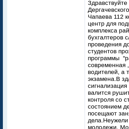
Здравствуйте
Дергачевского
Чапаева 112 к
центр для под
комплекса рай
бухгалтеров с
проведения до
студентов про
программы "р
современная ,
водителей, а 
экзамена.В зд
сигнализация ,
валится рушит
контроля со с
состоянием д
посещают заня
дела.Неужели 
молодежи. Мо