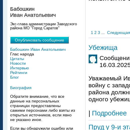
Бабошкин
Иван Анатольевич
Экс-глава администрации Заводского
района МО "Город Саратов"
1
2
3
...
Следующа
Опубликовать сообщение
Убежища
Бабошкин Иван Анатольевич
Глас народа
Сообщение
Цитаты
Новости
16.03.2025
Интервью
Рейтинги
Блог
Уважаемый Ив
войну с запад
Биография
района должны
Обратите внимание, что все
одного убежи
данные на персональных
страницах предоставлены
самими персонами либо взяты из
|
Подробнее
открытых источников, если явно
не указано иное.
Пруд у 9-и э
Если вы обнаружили ошибку или