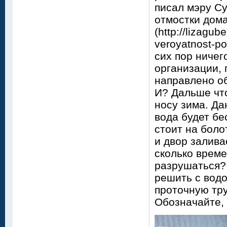
писал мэру С
отмостки дома
(http://lizagu
veroyatnost-po
сих пор ничег
организации,
направлено о
И? Дальше что
носу зима. Да
вода будет бе
стоит на боло
и двор залива
сколько време
разрушаться? 
решить с водо
проточную тру
Обозначайте,