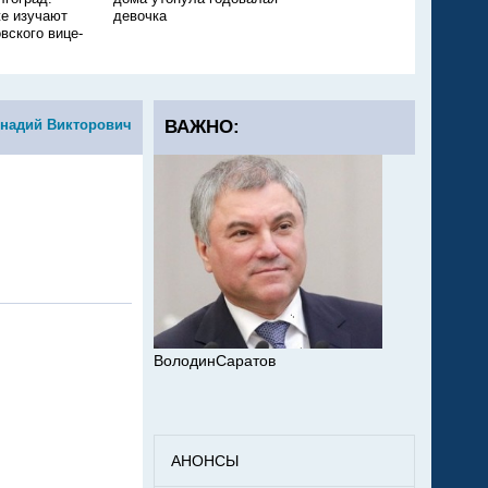
е изучают
девочка
ещё одного ребёнка
вского вице-
ннадий Викторович
ВАЖНО:
ВолодинСаратов
АНОНСЫ