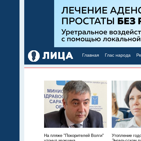
Главная
Глас народа
Ре
На пляже "Покорителей Волги"
Утопление год
утонул мужчина
Энгельсском р