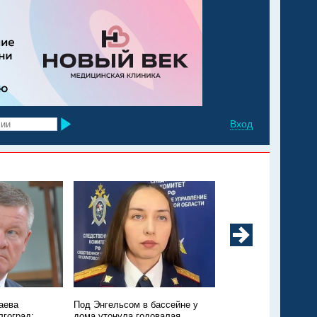
Вход
аева
Под Энгельсом в бассейне у
Из Марксовского рай
лгоград:
дома утонула годовалая
Москву санавиацией