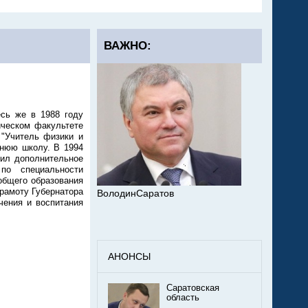
ВАЖНО:
есь же в 1988 году
ическом факультете
 "Учитель физики и
днюю школу. В 1994
чил дополнительное
по специально­сти
общего образования
рамоту Губернатора
ВолодинСаратов
чения и воспитания
АНОНСЫ
Саратовская
область