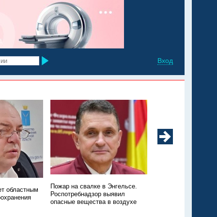
Вход
Минздрав: в регионе
Пожар на свалке в Энгельсе.
ет областным
заболеваемость ков
Роспотребнадзор выявил
оохранения
ОРВИ
опасные вещества в воздухе