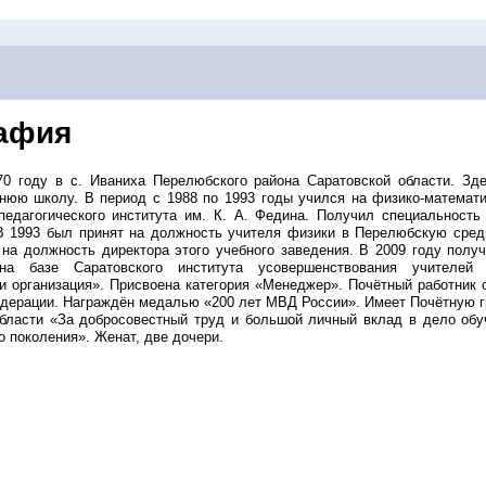
афия
0 году в с. Иваниха Перелюб­ского района Саратовской области. Зд
нюю школу. В период с 1988 по 1993 годы учился на физико-математ
 педагогического института им. К. А. Федина. Получил специальность
 В 1993 был принят на должность учителя физики в Перелюбскую сре
 на должность директора этого учебного заведения. В 2009 году полу­
на базе Саратовского института усовершенствования учителей 
 организация». Присвоена категория «Менеджер». Почётный работник 
дерации. Награждён медалью «200 лет МВД России». Имеет Почётную г
области «За добросовестный труд и большой личный вклад в дело обу
 поколения». Женат, две дочери.