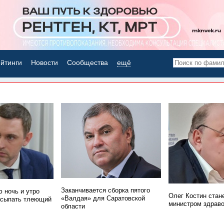
йтинги
Новости
Сообщества
ещё
НОВОСТИ ДНЯ
Заканчивается сборка пятого
 ночь и утро
Олег Костин стан
«Валдая» для Саратовской
асыпать тлеющий
министром здрав
области