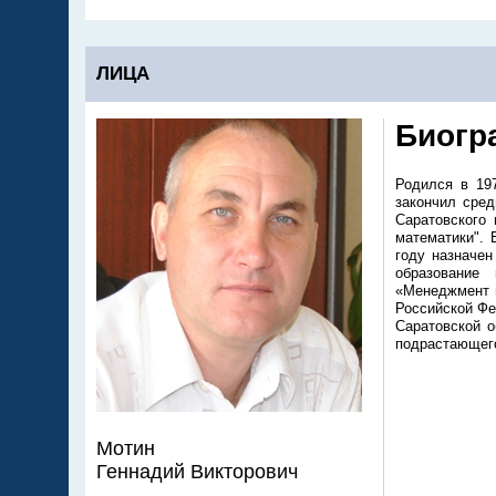
ЛИЦА
Биогр
Родился в 197
закончил сред
Саратовс­кого
математики".
году назначен
образование 
«Менеджмент и
Российской Фе
Саратовс­кой 
подрастающего
Мотин
Геннадий Викторович