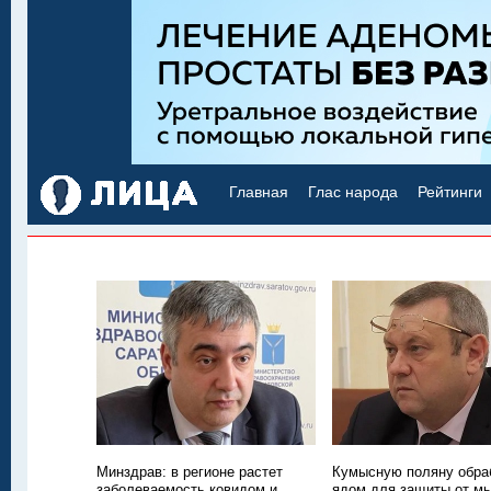
Главная
Глас народа
Рейтинги
Минздрав: в регионе растет
Кумысную поляну обра
заболеваемость ковидом и
ядом для защиты от м