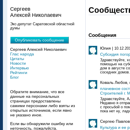
Сообщест
Сергеев
Алексей Николаевич
Экс-депутат Саратовской областной
думы
Сообщения
Опубликовать сообщение
Юлия |
10.12.20
Сергеев Алексей Николаевич
Глас народа
Субсидия пого
Цитаты
Здравствуйте, х
Новости
помощью на субс
Интервью
дом в августе с
соседних домов.
Рейтинги
Блог
Коваль Любов, 
плачевное сос
Обратите внимание, что все
Строителей г. 
данные на персональных
Здравствуйте, А
страницах предоставлены
Недавно я отпра
самими персонами либо взяты из
с просьбой о по
открытых источников, если явно
пока нет ну, ладн
не указано иное.
Сергею Павлов
Если вы обнаружили ошибку или
Культура и ее 
неточность, пожалуйста,