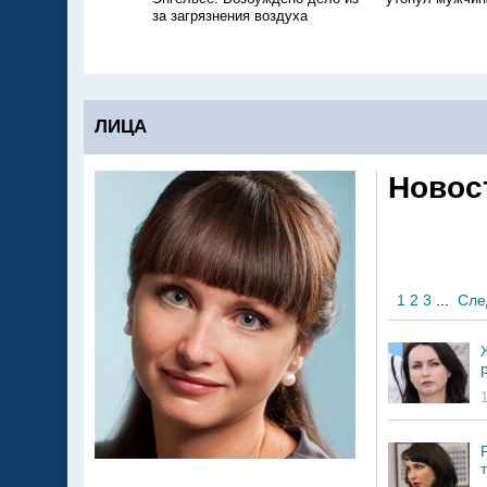
за загрязнения воздуха
ЛИЦА
Новос
1
2
3
...
Сле