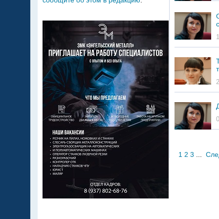
сообщите об этом в редакцию
.
1
2
3
...
Сле