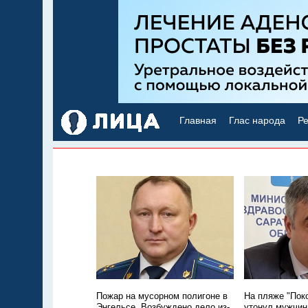
Главная
Глас народа
Ре
Пожар на мусорном полигоне в
На пляже "Пок
Энгельсе. Возбуждено дело из-
утонул мужчин