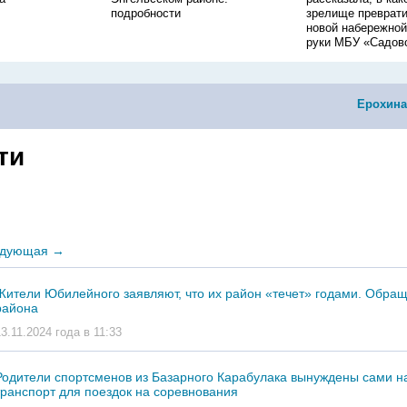
подробности
зрелище преврати
новой набережной
руки МБУ «Садов
Ерохина
ти
дующая
→
Жители Юбилейного заявляют, что их район «течет» годами. Обращ
района
13.11.2024 года в 11:33
Родители спортсменов из Базарного Карабулака вынуждены сами н
транспорт для поездок на соревнования