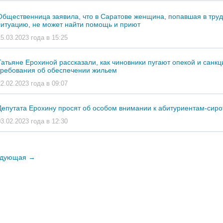
Общественница заявила, что в Саратове женщина, попавшая в тру
ситуацию, не может найти помощь и приют
15.03.2023 года в 15:25
Татьяне Ерохиной рассказали, как чиновники пугают опекой и санкц
требования об обеспечении жильем
22.02.2023 года в 09:07
Депутата Ерохину просят об особом внимании к абитуриентам-сир
03.02.2023 года в 12:30
дующая
→