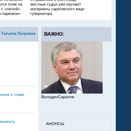
лся пляж на
местные судьи уже изучают
девочка
 с «лёгкой»
материалы саратовского вице-
о-парковое»
губернатора
 Татьяна Петровна
ВАЖНО:
ение к главе
ВолодинСаратов
анимать
АНОНСЫ