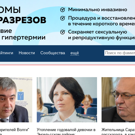
йтинги
Новости
Сообщества
ещё
НОВОСТИ ДНЯ
орителей Волги"
Утопление годовалой девочки в
Жительница Сара
а
Энгельсском районе:
рассказала, в как