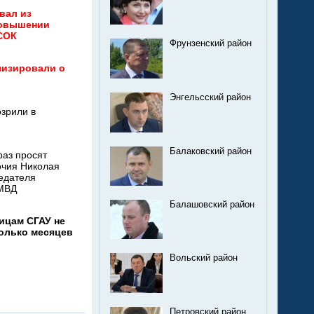
вал из
повышении
СОК
Фрунзенский район
лизировали о
Энгельсский район
зрили в
Балаковский район
раз просят
очия Николая
едателя
УМВД
Балашовский район
ицам СГАУ не
колько месяцев
Вольский район
Петровский район