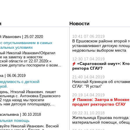
я
Новости
10:41 07.06.2019
й Иванович |
25.07.2020
В Ершовском районе второй г
 с опустыниванием в самых
устанавливают детскую площ
мальных условиях
недовольны выбором места
ый Николай Иванович!Обратил
е на заметку в новостях
12:30 17.04.2019
кой области от 22.07.2020г.«
«Саратовский омут»: Кто
ские депутаты поспорили о возм...
ректора СГАУ?
на |
06.06.2019
21:40 14.04.2019
едливость с детской
Николай Кузнецов об отставке
кой.
СГАУ: "Я устал"
день, Нтколай Иванович. пишет
20:19 14.04.2019
ельница с. Антоновка Ершовского
Панков: Завтра в Москве
 2 года назад мы просили
продлят ректорство СГАУ
ь нам детскую плолщшадку,...
08:22 31.10.2018
асильевна |
30.10.2018
Жительница Ершова полгода 
альная помощь
материальной помощи, обещ
вуйте Николай Иванович. Весной