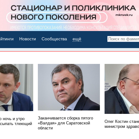
йтинги
Новости
Сообщества
ещё
НОВОСТИ ДНЯ
Заканчивается сборка пятого
 ночь и утро
Олег Костин стан
«Валдая» для Саратовской
асыпать тлеющий
министром здрав
области