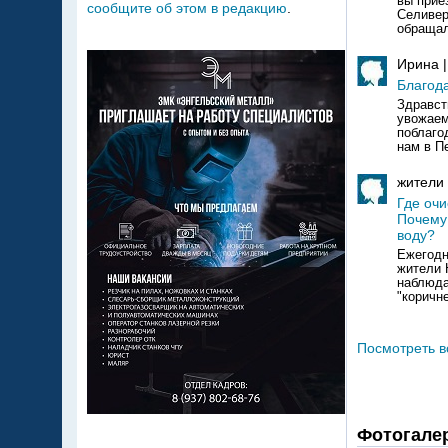
вы приез
сообщите об этом в редакцию
.
Селивер
обращал
Ирина 
Благода
Здравст
увожаем
поблаго
нам в П
жители
Где оч
Почему
воду?
Ежегодн
жители 
наблюда
"коричн
Посмотреть в
Фотогале