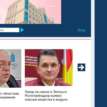
Вход
Минздрав: в регионе
Пожар на свалке в Энгельсе.
ет областным
заболеваемость ков
Роспотребнадзор выявил
оохранения
ОРВИ
опасные вещества в воздухе