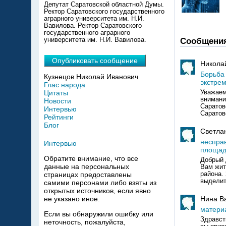
Депутат Саратовской областной Думы.
Ректор Саратовского государственного
аграрного университета им. Н.И.
Вавилова. Ректор Саратовского
государственного аграрного
университета им. Н.И. Вавилова.
Сообщени
Опубликовать сообщение
Никола
Борьба
Кузнецов Николай Иванович
экстре
Глас народа
Уважаем
Цитаты
внимани
Новости
Саратовс
Интервью
Саратов
Рейтинги
Блог
Светла
несправ
Интервью
площад
Обратите внимание, что все
Добрый 
данные на персональных
Вам жит
района.
страницах предоставлены
выделит
самими персонами либо взяты из
открытых источников, если явно
Нина В
не указано иное.
матери
Если вы обнаружили ошибку или
Здравст
неточность, пожалуйста,