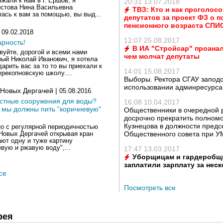
жали к нам в г. Ершов, я
20:31 13.07.2018
стова Нина Васильевна
ТВЗ: Кто и как проголосо
ась к вам за помощью, вы выд...
депутатов за проект ФЗ о 
пенсионного возраста СПИ
|
09.02.2018
12:07 25.08.2017
рность!
В ИА "Стройсар" проана
вуйте, дорогой и всеми нами
чем молчат депутаты
ый Николай Иванович, я хотела
дарить вас за то то вы приехали к
14:01 15.08.2017
ерекопновскую школу....
Выборы. Ректора СГАУ заподо
использовании админресурса
 Новых Дергачей |
05.08.2016
истные сооружения для воды?
16:08 10.04.2017
 мы должны пить "коричневую"
Общественники в очередной 
досрочно прекратить полном
Кузнецова в должности предс
о с регулярной периодичностью
Общественного совета при 
Новых Дергачей открывая кран
ют одну и туже картину
евую и ржавую воду",...
17:47 13.03.2017
Уборщицам и гардеробщ
заплатили зарплату за нес
се
Посмотреть все
рея