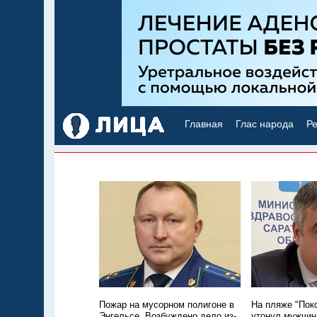
Главная
Глас народа
Ре
Пожар на мусорном полигоне в
На пляже "Пок
Энгельсе. Возбуждено дело из-
утонул мужчин