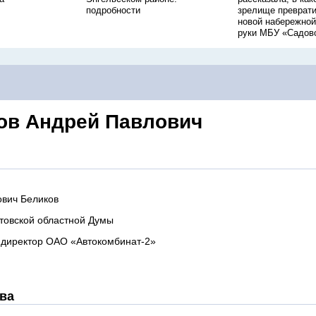
подробности
зрелище преврати
новой набережной
руки МБУ «Садов
ов Андрей Павлович
вич Беликов
товской областной Думы
 директор ОАО «Автокомбинат-2»
ва