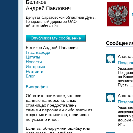
Беликов
Андрей Павлович
Депутат Саратовской областной Думы,
Генеральный директор ОАО
«Автокомбинат-2»
Опубликовать сообщение
Сообщени
Беликов Андрей Павлович
Глас народа
Анаста
Цитаты
Новости
Поздра
Интервью
Уважаем
Рейтинги
Поздрав
Блог
на Ваше
возника
Пусть ..
Биография
Анаста
Обратите внимание, что все
данные на персональных
Поздра
страницах предоставлены
Уважаем
самими персонами либо взяты из
искренн
открытых источников, если явно
вашего 
не указано иное.
добрые 
эт...
Если вы обнаружили ошибку или