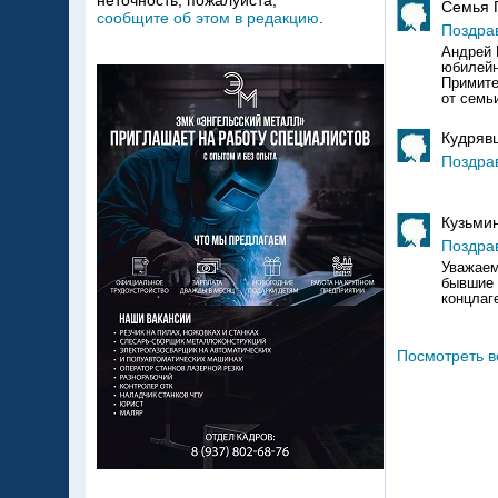
неточность, пожалуйста,
Семья 
сообщите об этом в редакцию
.
Поздра
Андрей 
юбилейн
Примите
от семь
Кудрявц
Поздра
&
Кузьмин
Поздра
Уважае
бывшие 
концлаге
Посмотреть в