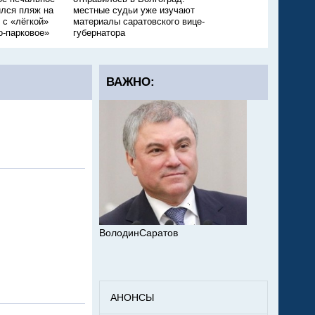
лся пляж на
местные судьи уже изучают
девочка
 с «лёгкой»
материалы саратовского вице-
о-парковое»
губернатора
ВАЖНО:
ВолодинСаратов
АНОНСЫ