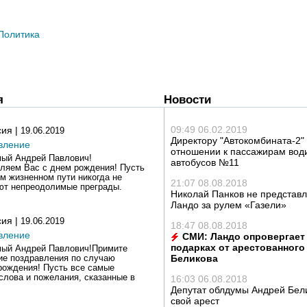
Политика
я
Новости
09:49 06.02.2019
сия |
19.06.2019
Директору "Автокомбината-2"
вление
отношении к пассажирам вод
ый Андрей Павлович!
автобусов №11
ляем Вас с днем рождения! Пусть
м жизненном пути никогда не
21:07 08.08.2018
ют непреодолимые преграды.
Николай Панков не представ
.
Ландо за рулем «Газели»
сия |
19.06.2019
18:47 08.08.2018
вление
СМИ: Ландо опровергает
подарках от арестованного
ый Андрей Павлович!Примите
Беликова
ие поздравления по случаю
рождения! Пусть все самые
слова и пожелания, сказанные в
16:03 06.08.2018
Депутат облдумы Андрей Бел
свой арест