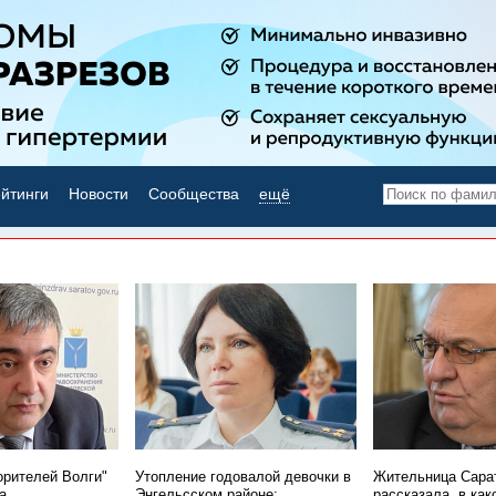
йтинги
Новости
Сообщества
ещё
НОВОСТИ ДНЯ
орителей Волги"
Утопление годовалой девочки в
Жительница Сара
а
Энгельсском районе:
рассказала, в как