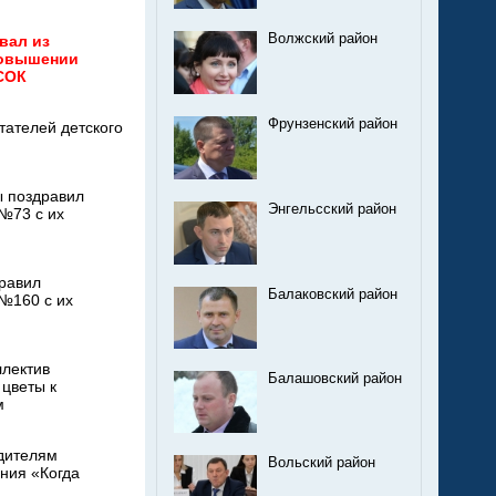
Волжский район
вал из
повышении
СОК
Фрунзенский район
тателей детского
ы поздравил
Энгельсский район
 №73 с их
дравил
Балаковский район
 №160 с их
ллектив
Балашовский район
 цветы к
м
едителям
Вольский район
ения «Когда