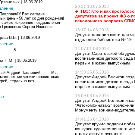
Грязновых |
18.06.2019
20:31 13.07.2018
вление
ТВЗ: Кто и как проголосо
Павлович!У Вас сегодня
депутатов за проект ФЗ о 
ый день - 50 лет со дня рождения!
пенсионного возраста СПИ
 самые искренние поздравления
и Грязновых Сергея Иванови...
13:17 14.06.2018
Депутат подарил книги для чи
ева В.Б. |
18.06.2019
отделения библиотеки № 19
вление
14:07 01.06.2018
...
Депутат Саратовской облдум
воспитанников детского сада
а Н.М. |
18.06.2019
первым в жизни выпускным
вление
14:39 25.05.2018
мый Андрей Павлович! Мы,
Депутат Андрей Беликов поз
малолетние узники фашистских
рей, сердечно поз...
воспитанников детского сада
первым в жизни выпускным
16:09 08.05.2018
се
Депутат Андрей Беликов и ко
"Автокомбината-2" возложили
Монументу воинам-водителя
14:41 26.04.2018
Депутат вручил подарки поб
конкурса художественного чт
строку диктует чувство»