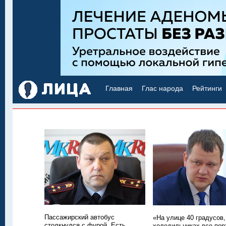
Главная
Глас народа
Рейтинги
Пассажирский автобус
«На улице 40 градусов,
столкнулся с фурой. Есть
холодильниках все пор