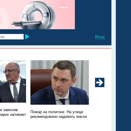
Вход
не замочив
Техники нет, зато пт
Пожар на полигоне. На улице
парке заливает
Пожар на свалке в Э
рекомендовано надевать маски
никто не тушит