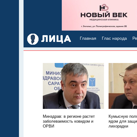
Главная
Глас народа
Ре
Минздрав: в регионе растет
Кумысную поля
заболеваемость ковидом и
ядом для защи
ОРВИ
лихорадки