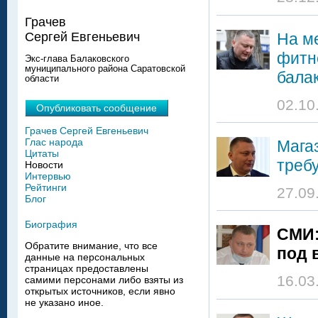
Грачев
На м
Сергей Евгеньевич
фитн
Экс-глава Балаковского
муниципального района Саратовской
бала
области
02.10
Опубликовать сообщение
Грачев Сергей Евгеньевич
Глас народа
Мага
Цитаты
треб
Новости
Интервью
Рейтинги
27.09
Блог
Биография
СМИ:
Обратите внимание, что все
под 
данные на персональных
страницах предоставлены
16.03
самими персонами либо взяты из
открытых источников, если явно
не указано иное.