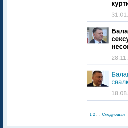
курт
31.01
Бала
секс
несо
28.11
Бала
свал
18.08
1
2
...
Следующая