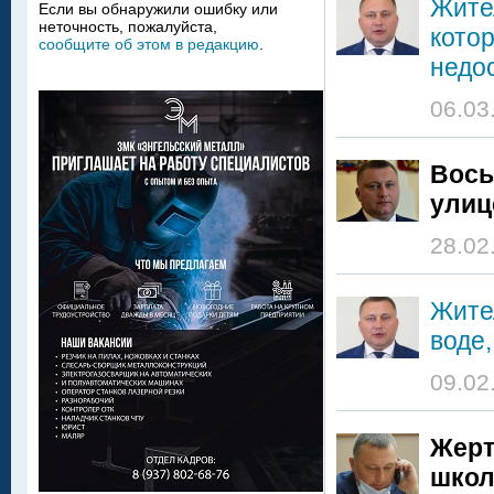
Жите
Если вы обнаружили ошибку или
неточность, пожалуйста,
кото
сообщите об этом в редакцию
.
недо
06.03
Вось
улиц
28.02
Жите
воде,
09.02
Жерт
школ