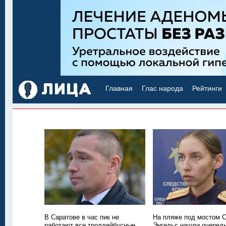
Главная
Глас народа
Рейтинги
В Саратове в час пик не
На пляже под мостом С
работают все троллейбусные
Энгельс нашли очередн