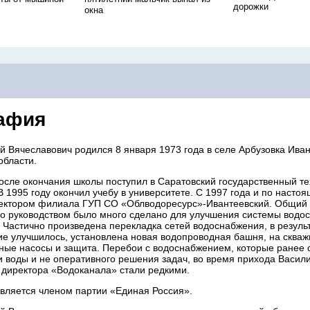
дорожки
окна
афия
й Вячеславович родился 8 января 1973 года в селе Арбузовка Ива
области.
после окончания школы поступил в Саратовский государственный т
В 1995 году окончил учебу в университете. С 1997 года и по насто
ектором филиала ГУП СО «Облводоресурс»-Ивантеевский. Общий 
его руководством было много сделано для улучшения системы водо
. Частично произведена перекладка сетей водоснабжения, в результ
е улучшилось, установлена новая водопроводная башня, на скваж
ные насосы и защита. Перебои с водоснабжением, которые ранее 
ки воды и не оперативного решения задач, во время прихода Васил
 директора «Водоканала» стали редкими.
является членом партии «Единая Россия».