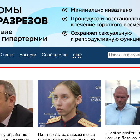
йтинги
Новости
Сообщества
ещё
НОВОСТИ ДНЯ
«Нельзя пройти, 
ну обработают
На Ново-Астраханском шоссе
ноги»: в Детском 
ты от мышиной
пятилетний мальчик выпал из