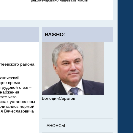
рекомендовано надевать маски
никто не тушит
ВАЖНО:
нтеевского района
ехнический
ящее время
трудовой стаж –
снабжения
ате чего
ВолодинСаратов
инах установлены
считались нормой
ия Вячеславовича
АНОНСЫ