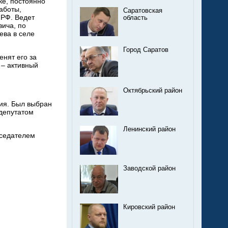
ке, постоянно
аботы,
Саратовская
 РФ. Ведет
область
ича, по
ева в селе
Город Саратов
енят его за
 – активный
Октябрьский район
ия. Был выбран
 депутатом
Ленинский район
дседателем
Заводской район
Кировский район