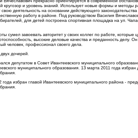
й Вячеславович прекрасно ориентируется в современной обстанов
й кругозор и уровень знаний. Использует новые формы и методы р
 свою деятельность на основании действующего законодательства
ственную работу в районе. Под руководством Василия Вячеславов
бирателей, для детей построена спортивная площадка на ул. Чапа
ты сумел завоевать авторитет у своих коллег по работе, которые ц
тоспособность, высокие деловые качества и преданность делу. Он
ый человек, профессионал своего дела.
 двух дочерей.
ался депутатом в Совет Ивантеевского муниципального образован
еевского муниципального образования. 13 марта 2011 года избран
брания.
2 года избран главой Ивантеевского муниципального района - пре
брания.