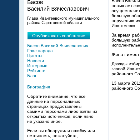
Басов Васили
Басов
повышает сво
Василий Вячеславович
осуществляет
большую обще
Глава Ивантеевского муниципального
поручению из
района Саратовской области
Ивантеевка
За время рабо
Опубликовать сообщение
большую рабо
исполнительн
Басов Василий Вячеславович
Глас народа
Женат, имеет
Цитаты
Новости
Дважды избир
Интервью
главой Ивант
Рейтинги
районного Со
Блог
13 марта 201
Биография
районного Со
Обратите внимание, что все
данные на персональных
страницах предоставлены
самими персонами либо взяты из
открытых источников, если явно
не указано иное.
Если вы обнаружили ошибку или
неточность, пожалуйста,