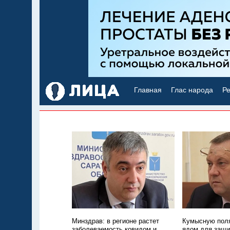
Главная
Глас народа
Ре
Минздрав: в регионе растет
Кумысную поля
заболеваемость ковидом и
ядом для защи