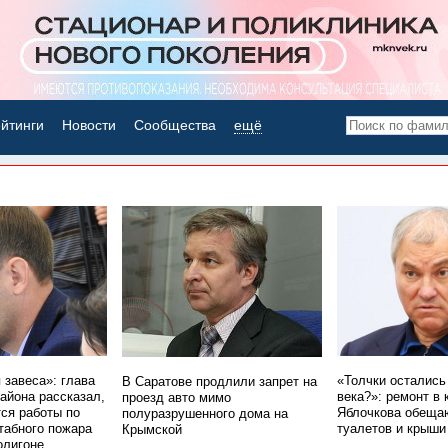
йтинги
Новости
Сообщества
ещё
НОВОСТИ ДНЯ
 завеса»: глава
«Толчки остались 
В Саратове продлили запрет на
айона рассказал,
века?»: ремонт в
проезд авто мимо
тся работы по
Яблочкова обещаю
полуразрушенного дома на
абного пожара
туалетов и крыши
Крымской
олигоне