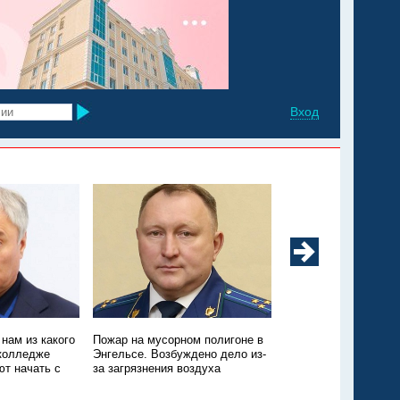
Вход
нам из какого
Пожар на мусорном полигоне в
На пляже "Покорител
 колледже
Энгельсе. Возбуждено дело из-
утонул мужчина
т начать с
за загрязнения воздуха