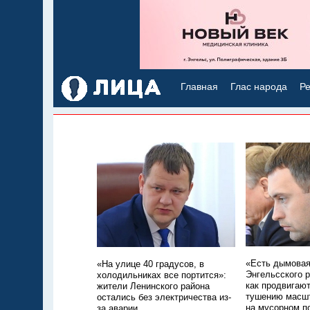
Главная
Глас народа
Ре
«Есть дымовая
«На улице 40 градусов, в
Энгельсского р
холодильниках все портится»:
как продвигаю
жители Ленинского района
тушению масшт
остались без электричества из-
на мусорном п
за аварии