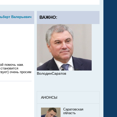
льберт Валерьевич
ВАЖНО:
ой помочь нам.
 становится
твует) очень просим
ВолодинСаратов
АНОНСЫ
Саратовская
область