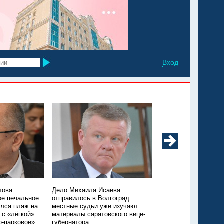
Вход
това
Дело Михаила Исаева
Под Энгельсом в бас
ое печальное
отправилось в Волгоград:
дома утонула годов
лся пляж на
местные судьи уже изучают
девочка
 с «лёгкой»
материалы саратовского вице-
о-парковое»
губернатора