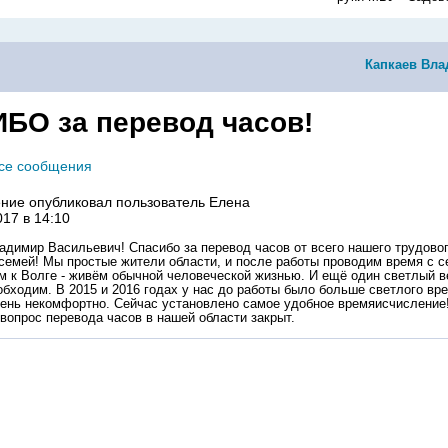
Капкаев Вл
БО за перевод часов!
все сообщения
ние опубликовал пользователь
Елена
017 в 14:10
димир Васильевич! Спасибо за перевод часов от всего нашего трудовог
семей! Мы простые жители области, и после работы проводим время с с
м к Волге - живём обычной человеческой жизнью. И ещё один светлый в
обходим. В 2015 и 2016 годах у нас до работы было больше светлого вр
чень некомфортно. Сейчас установлено самое удобное времяисчисление
 вопрос перевода часов в нашей области закрыт.