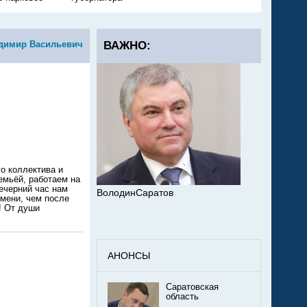
адимир Васильевич
ВАЖНО:
о коллектива и
емьёй, работаем на
ечерний час нам
ВолодинСаратов
емени, чем после
! От души
АНОНСЫ
Саратовская
область