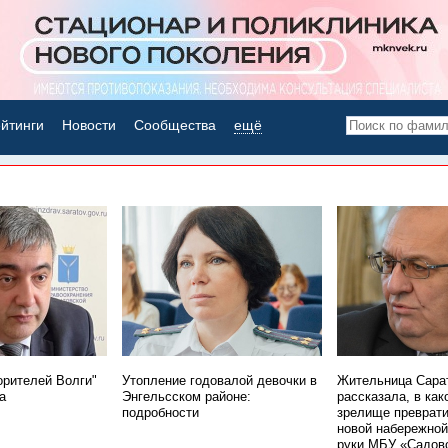
йтинги
Новости
Сообщества
ещё
НОВОСТИ ДНЯ
орителей Волги"
Утопление годовалой девочки в
Жительница Сара
а
Энгельсском районе:
рассказала, в как
подробности
зрелище преврати
новой набережной
руки МБУ «Садов