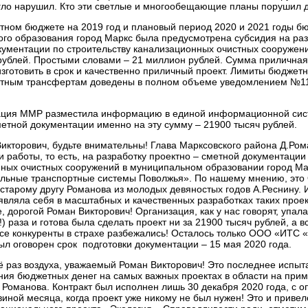
агло нарушил. Кто эти светлые и многообещающие планы порушил 
стном бюджете на 2019 год и плановый период 2020 и 2021 годы б
го образования город Маркс была предусмотрена субсидия на раз
кументации по строительству канализационных очистных сооружен
рублей. Простыми словами – 21 миллион рублей. Сумма приличная
зготовить в срок и качественно приличный проект. Лимиты бюджет
тным трансфертам доведены в полном объеме уведомлением №11
ия ММР разместила информацию в единой информационной сист
метной документации именно на эту сумму – 21900 тысяч рублей.
 Викторович, будьте внимательны! Глава Марксовского района Д.Ро
и работы, то есть, на разработку проектно – сметной документации
ных очистных сооружений в муниципальном образовании город М
альные транспортные системы Поволжья». По нашему мнению, эт
старому другу Романова из молодых девяностых годов А.Реснину. 
являла себя в масштабных и качественных разработках таких проект
 дорогой Роман Викторович! Организация, как у нас говорят, упала
!!!) раза и готова была сделать проект ни за 21900 тысяч рублей, а 
се конкуренты в страхе разбежались! Осталось только ООО «ИТС 
ыл оговорен срок подготовки документации – 15 мая 2020 года.
 раз воздуха, уважаемый Роман Викторович! Это последнее испыт
ния бюджетных денег на самых важных проектах в области на при
 Романова. Контракт был исполнен лишь 30 декабря 2020 года, с 
иной месяца, когда проект уже никому не был нужен! Это и привел