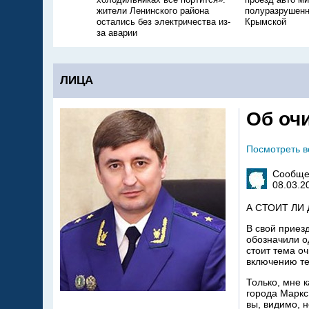
жители Ленинского района
полуразрушенн
остались без электричества из-
Крымской
за аварии
ЛИЦА
Об оч
Посмотреть 
Сообще
08.03.2
А СТОИТ ЛИ
В свой приезд
обозначили о
стоит тема о
включению те
Только, мне 
города Маркс
вы, видимо, 