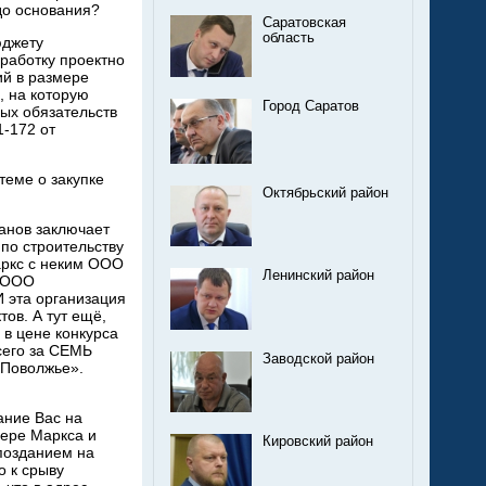
до основания?
Саратовская
область
юджету
работку проектно
ий в размере
, на которую
Город Саратов
ных обязательств
-172 от
еме о закупке
Октябрьский район
манов заключает
 по строительству
аркс с неким ООО
Ленинский район
о ООО
И эта организация
ов. А тут ещё,
 в цене конкурса
всего за СЕМЬ
Заводской район
«Поволжье».
ание Вас на
мере Маркса и
Кировский район
опозданием на
о к срыву