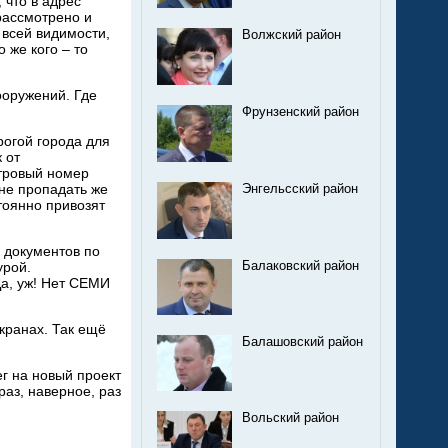
 что в адрес
рассмотрено и
 всей видимости,
Волжский район
 же кого – то
ооружений. Где
Фрунзенский район
рогой города для
 от
стровый номер
 не пропадать же
Энгельсский район
тоянно привозят
 документов по
Балаковский район
урой.
Да, уж! Нет СЕМИ
кранах. Так ещё
Балашовский район
г на новый проект
раз, наверное, раз
Вольский район