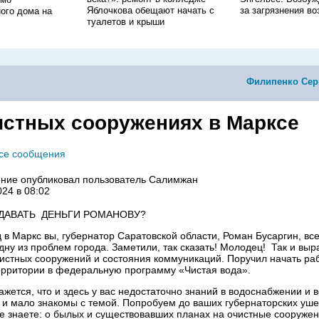
Яблочкова обещают начать с
за загрязнения во
ого дома на
туалетов и крыши
Филипенко Сер
истных сооружениях в Марксе
все сообщения
ние опубликовал пользователь
Салимжан
024 в 08:02
 ДАВАТЬ ДЕНЬГИ РОМАНОВУ?
 в Маркс вы, губернатор Саратовской области, Роман Бусаргин, все
дну из проблем города. Заметили, так сказать! Молодец! Так и выр
чистных сооружений и состояния коммуникаций. Поручил начать ра
рритории в федеральную программу «Чистая вода».
кажется, что и здесь у вас недостаточно знаний в водоснабжении и
 и мало знакомы с темой. Попробуем до ваших губернаторских ушей
не знаете: о былых и существовавших планах на очистные сооружен