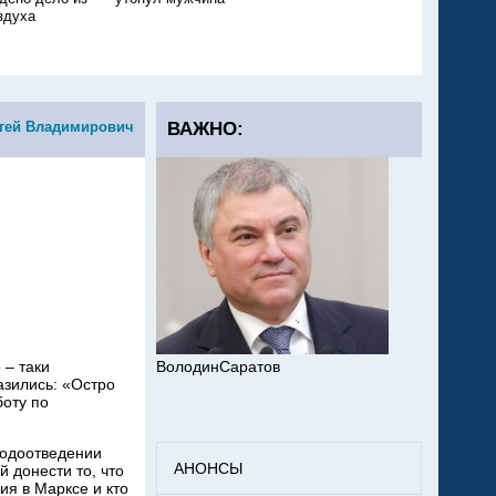
здуха
подробности
гей Владимирович
ВАЖНО:
 – таки
ВолодинСаратов
азились: «Остро
боту по
 водоотведении
АНОНСЫ
 донести то, что
ия в Марксе и кто