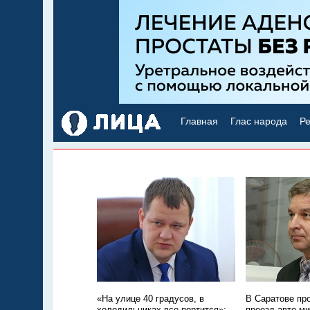
Главная
Глас народа
Ре
«На улице 40 градусов, в
В Саратове пр
холодильниках все портится»:
проезд авто м