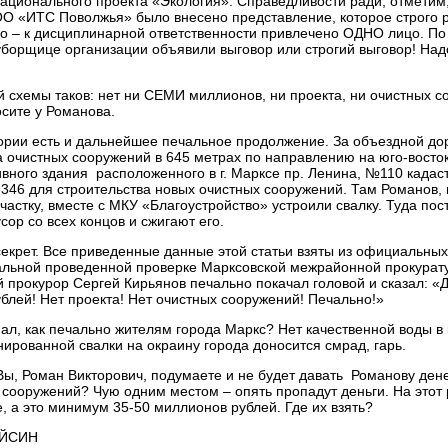
ационального проекта «Экология». Справедливости ради, отметим,
О «ИТС Поволжья» было внесено представление, которое строго 
о – к дисциплинарной ответственности привлечено ОДНО лицо. По
уборщице организации объявили выговор или строгий выговор! Надо
ой схемы таков: нет ни СЕМИ миллионов, ни проекта, ни очистных с
осите у Романова.
тории есть и дальнейшее печальное продолжение. За объездной до
а очистных сооружений в 645 метрах по направлению на юго-восток
вного здания расположенного в г. Марксе пр. Ленина, №110 када
:346 для строительства новых очистных сооружений. Там Романов,
частку, вместе с МКУ «Благоустройство» устроили свалку. Туда пос
сор со всех концов и сжигают его.
екрет. Все приведенные данные этой статьи взяты из официальных
льной проведенной проверке Марксовской межрайонной прокурат
прокурор Сергей Кирьянов печально покачал головой и сказал: «
блей! Нет проекта! Нет очистных сооружений! Печально!»
нал, как печально жителям города Маркс? Нет качественной воды в 
нированной свалки на окраину города доносится смрад, гарь.
Вы, Роман Викторович, подумаете и не будет давать Романову дене
 сооружений? Чую одним местом – опять пропадут деньги. На этот 
е, а это минимум 35-50 миллионов рублей. Где их взять?
АЙСИН