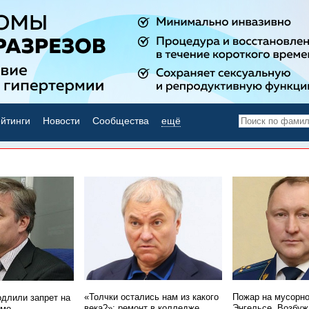
йтинги
Новости
Сообщества
ещё
НОВОСТИ ДНЯ
«Толчки остались нам из какого
Пожар на мусорно
одлили запрет на
века?»: ремонт в колледже
Энгельсе. Возбуж
имо