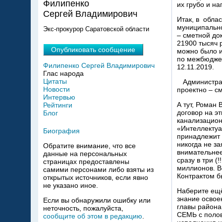
Филипенко
их грубо и н
Сергей Владимирович
Итак, в обла
муниципально
Экс-прокурор Саратовской области
– сметной до
21900 тысяч 
Опубликовать сообщение
можно было и
по межбюдже
Филипенко Сергей Владимирович
12.11.2019.
Глас народа
Цитаты
Администрац
Новости
проектно – с
Интервью
А тут, Роман
Рейтинги
договор на эт
Блог
канализацион
«Интеллекту
Биография
принадлежит 
никогда не за
Обратите внимание, что все
внимательнее,
данные на персональных
сразу в три (
страницах предоставлены
миллионов. В
самими персонами либо взяты из
Контрактом б
открытых источников, если явно
не указано иное.
Наберите ещё
знание освое
Если вы обнаружили ошибку или
главы района
неточность, пожалуйста,
СЕМЬ с полов
сообщите об этом в редакцию
.