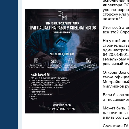
исполнения н
директора ОО
удовлетворен
сторожу или 
наказать!?
Итог всей эт
все это? Спр
Но у этой ис
строительств
администрати
64:20:014801
земельному у
различный му
Открою Вам с
также официа
Межрайонный 
миллионов ру
Если бы он з
от несанкцио
Может быть, 
для очистных
в пять больш
Салимжан Г