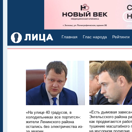
Главная
Глас народа
Рейтинги
«Есть дымовая завеса»
«На улице 40 градусов, в
Энгельсского района р
холодильниках все портится»:
как продвигаются рабо
жители Ленинского района
тушению масштабного 
остались без электричества из-
на мусорном полигоне
за аварии