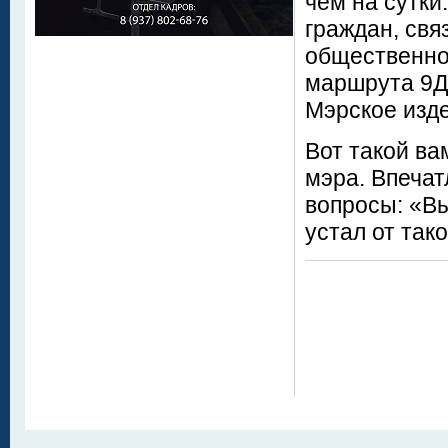
чем на сутки
граждан, свя
общественног
маршрута 9Д
Мэрское изде
Вот такой ва
мэра. Впечат
вопросы: «Вы
устал от так