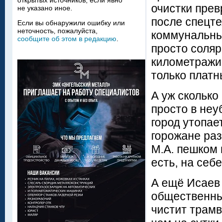
открытых источников, если явно
очистки прев
не указано иное.
после спецт
Если вы обнаружили ошибку или
неточность, пожалуйста,
коммунальны
сообщите об этом в редакцию
.
просто соляр
километражи 
только платн
А уж сколько
просто в неу
город утопае
горожане раз
М.А. пешком 
есть, на себ
А ещё Исаев 
общественный
чистит трам