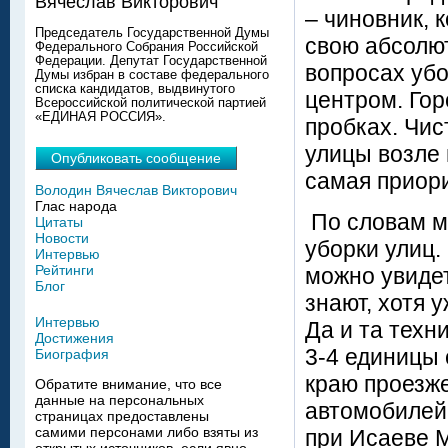
Вячеслав Викторович
– чиновник, 
Председатель Государственной Думы
свою абсолю
Федерального Собрания Российской
Федерации. Депутат Государственной
вопросах уб
Думы избран в составе федерального
списка кандидатов, выдвинутого
центром. Гор
Всероссийской политической партией
«ЕДИНАЯ РОССИЯ».
пробках. Чис
улицы возле 
Опубликовать сообщение
самая приори
Володин Вячеслав Викторович
Глас народа
По словам мэ
Цитаты
Новости
уборки улиц.
Интервью
Рейтинги
можно увидет
Блог
знают, хотя 
Интервью
Да и та техн
Достижения
3-4 единицы 
Биография
краю проезже
Обратите внимание, что все
данные на персональных
автомобилей
страницах предоставлены
самими персонами либо взяты из
при Исаеве М