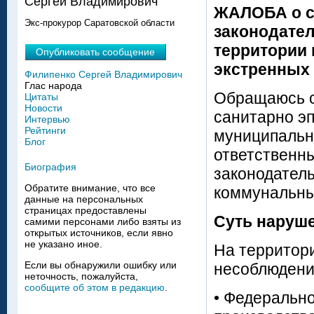
Сергей Владимирович
ЖАЛОБА о с
Экс-прокурор Саратовской области
законодател
территории 
Опубликовать сообщение
экстренных
Филипенко Сергей Владимирович
Глас народа
Обращаюсь с
Цитаты
Новости
санитарно э
Интервью
Рейтинги
муниципальн
Блог
ответственн
Биография
законодател
Обратите внимание, что все
коммунальны
данные на персональных
страницах предоставлены
Суть наруш
самими персонами либо взяты из
открытых источников, если явно
не указано иное.
На территори
Если вы обнаружили ошибку или
несоблюдени
неточность, пожалуйста,
сообщите об этом в редакцию
.
• Федерально