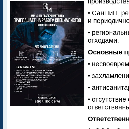
производства
• СанПиН, р
и периодично
• региональ
отходами.
Основные п
• несвоевре
• захламлени
• антисанита
• отсутствие
ответственны
Ответственн