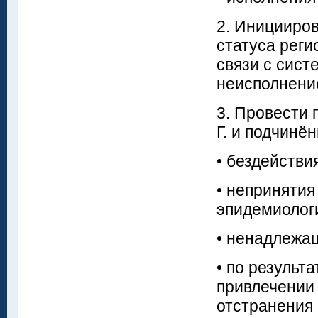
2. Иницииро
статуса реги
связи с сис
неисполнени
3. Провести 
Г. и подчинё
• бездействи
• неприняти
эпидемиологи
• ненадлежа
• по результ
привлечении 
отстранения 