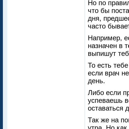
Но по прави
что бы поста
дня, предше
часто бывае
Например, е
назначен в 
выпишут тебя
То есть тебе
если врач н
день.
Либо если п
успеваешь в
оставаться д
Так же на по
утра. Но как