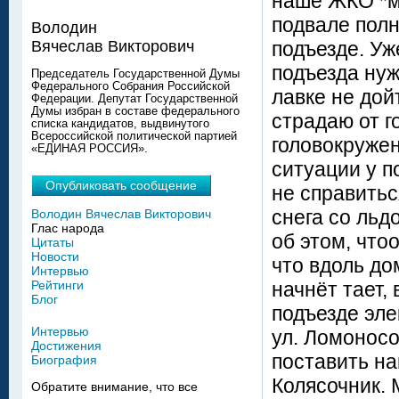
наше ЖКО *му
подвале полн
Володин
подъезде. Уже
Вячеслав Викторович
подъезда нуж
Председатель Государственной Думы
Федерального Собрания Российской
лавке не дойт
Федерации. Депутат Государственной
Думы избран в составе федерального
страдаю от г
списка кандидатов, выдвинутого
Всероссийской политической партией
головокружен
«ЕДИНАЯ РОССИЯ».
ситуации у п
Опубликовать сообщение
не справитьс
снега со льд
Володин Вячеслав Викторович
Глас народа
об этом, что
Цитаты
Новости
что вдоль до
Интервью
начнёт тает,
Рейтинги
Блог
подъезде элек
Интервью
ул. Ломоносо
Достижения
поставить на
Биография
Колясочник. 
Обратите внимание, что все