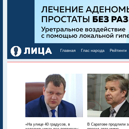
Главная
Глас народа
Рейтинги
«На улице 40 градусов, в
В Саратове продлили з
холодильниках все портится»:
проезд авто мимо