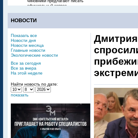
чиновники предлагают писать
официальный запрос
НОВОСТИ
Показать все
Дмитрия
Новости дня
Новости месяца
спросил
Главные новости
Экологические новости
прибежи
Все за сегодня
Все за вчера
экстрем
На этой неделе
Найти новость по дате:
показать