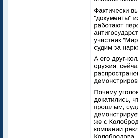
Фактически в
"документы" и
работают пер
антигосударст
участник "Мир
судим за нарк
А его друг-ко
оружия, сейча
распростране
демонстриров
Почему уголов
докатились, ч
прошлым, суди
демонстрирует
же с Колобро
компании рек
Колобродова, 