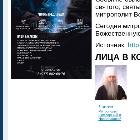
святого; свя
митрополит В
Сегодня митр
Божественную
Источник:
http
ЛИЦА В К
Лонгин
Митрополит
Симбирский и
Новоспасский