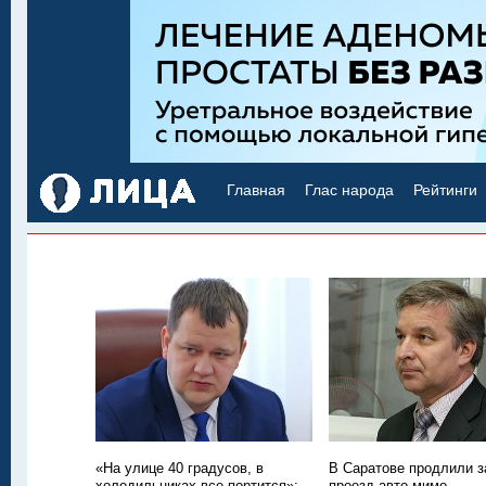
Главная
Глас народа
Рейтинги
«На улице 40 градусов, в
В Саратове продлили з
холодильниках все портится»:
проезд авто мимо