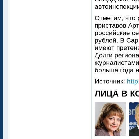
автоинспекции
Отметим, что
приставов Ар
российские с
рублей. В Са
имеют претенз
Долги регион
журналистами
больше года н
Источник:
http
ЛИЦА В К