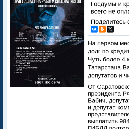
Госдумы и к
всего не опл
Поделитесь 
На первом мес
долг по креди
Чуть более 4 
Татарстана В
депутатов и ч
От Саратовско
президента Р
Бабич, депут
и депутат-ком
представител
выплатить 98
ГИБДД полтор