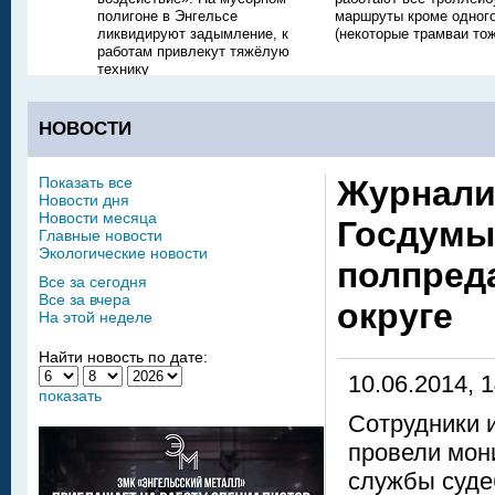
полигоне в Энгельсе
маршруты кроме одног
ликвидируют задымление, к
(некоторые трамваи тож
работам привлекут тяжёлую
технику
НОВОСТИ
Показать все
Журнали
Новости дня
Новости месяца
Госдумы
Главные новости
Экологические новости
полпред
Все за сегодня
Все за вчера
округе
На этой неделе
Найти новость по дате:
10.06.2014, 
показать
Сотрудники 
провели мон
службы суде