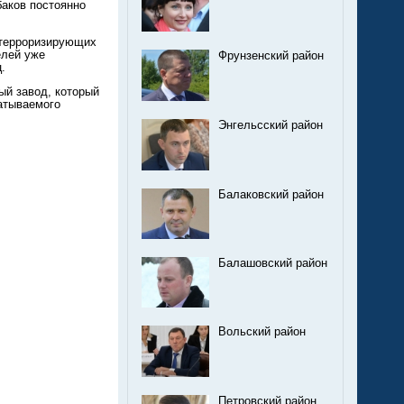
баков постоянно
 терроризирующих
елей уже
Фрунзенский район
.
ый завод, который
атываемого
Энгельсский район
Балаковский район
Балашовский район
Вольский район
Петровский район