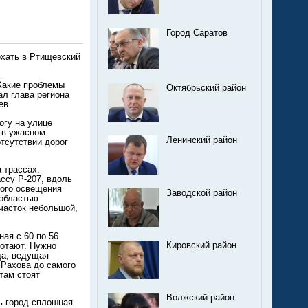
Город Саратов
ехать в Ртищевский
 Какие проблемы
Октябрьский район
л глава региона
ев.
огу на улице
 в ужасном
Ленинский район
тсутствии дорог
 трассах.
ссу Р-207, вдоль
хого освещения
Заводской район
 областью
Участок небольшой,
ая с 60 по 56
Кировский район
ботают. Нужно
да, ведущая
 Рахова до самого
 там стоят
Волжский район
ь город сплошная