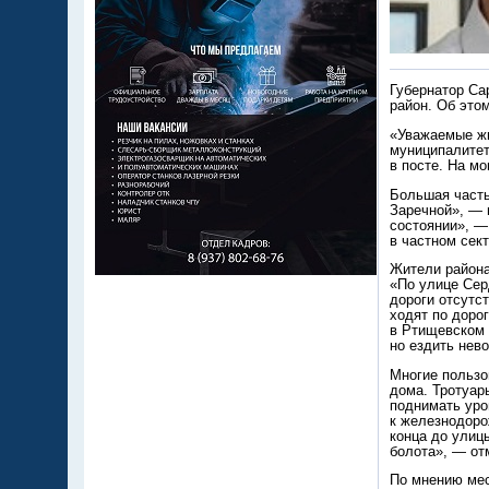
Губернатор Са
район. Об это
«Уважаемые жи
муниципалитет
в посте. На м
Большая часть
Заречной», — 
состоянии», —
в частном сек
Жители района
«По улице Сер
дороги отсутс
ходят по доро
в Ртищевском 
но ездить нев
Многие пользо
дома. Тротуар
поднимать уро
к железнодоро
конца до улицы
болота», — от
По мнению мес