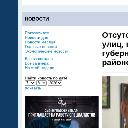
НОВОСТИ
Показать все
Отсут
Новости дня
Новости месяца
улиц, 
Главные новости
Экологические новости
губер
Все за сегодня
район
Все за вчера
На этой неделе
Найти новость по дате:
показать