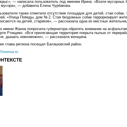
 крыс», — написала пользователь под именем Ирина. «Возле мусорных 
 мусора», — добавила Елена Чурбакова.
ьзователи также отметили отсутствие площадок для детей, стаи собак,
ей. «Улица Победы, дом № 2. Стая бездомных собак терроризирует жит
Бросаются на детей, стариков», — рассказала одна из местных жительниц
о имени Жанна попросила губернатора обратить внимание на асфальтов
ерте Ртищево. «Вся прилегающая территория покрыта пылью от перераб
ня, дышать невозможно», — рассказала женщина.
ее глава региона посещал Балашовский район.
//nversia.ru
ОНТЕКСТЕ