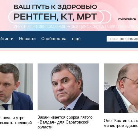
йтинги
Новости
Сообщества
ещё
НОВОСТИ ДНЯ
Заканчивается сборка пятого
 ночь и утро
Олег Костин стан
«Валдая» для Саратовской
асыпать тлеющий
министром здрав
области