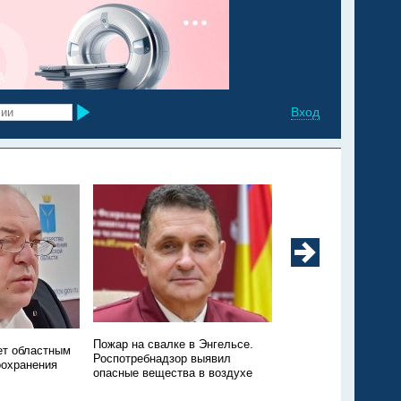
Вход
Минздрав: в регионе
Пожар на свалке в Энгельсе.
ет областным
заболеваемость ков
Роспотребнадзор выявил
оохранения
ОРВИ
опасные вещества в воздухе