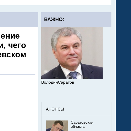
ВАЖНО:
ление
, чего
евском
ВолодинСаратов
АНОНСЫ
Саратовская
область