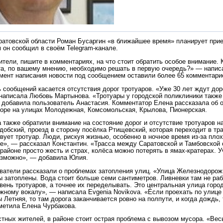
ратовской области Роман Бусаргин «в ближайшее время» планирует при
м он сообщил в своём Telegram-канале.
тели, пишите в комментариях, на что стоит обратить особое внимание.
а, по вашему мнению, необходимо решать в первую очередь?» — написа
омент написания новости под сообщением оставили более 65 комментари
 сообщений касается отсутствия дорог тротуаров. «Уже 30 лет ждут дор
написала Любовь Мартынова. «Тротуары у городской поликлиники также
 добавила пользователь Анастасия. Комментатор Елена рассказала об о
торе на улицах Молодежная, Комсомольская, Крылова, Пионерская.
 также обратили внимание на состояние дорог и отсутствие тротуаров на
добский, проезд в сторону посёлка Ртищевский, которая переходит в тра
твует тротуар. Люди, рискуя жизнью, особенно в ночное время из-за пло
ге», — рассказал Константин. «Трасса между Саратовской и Тамбовской
районе просто жесть и страх, колёса можно потерять в ямах-кратерах. 
озможно», — добавила Юлия.
ватели рассказали о проблемах затопления улиц. «Улица Железнодорожн
ы затоплены. Вода стоит больше семи сантиметров. Ливневки там не ра
вень тротуаров, а точнее их переделывать. Это центральная улица горо
жному вокалу», — написала Evgenia Novikova. «Если проехать по улице
 Летняя, то там дорога заканчивается ровно на полпути, и когда дождь,
метила Елена Чурбакова.
тных жителей, в районе стоит острая проблема с вывозом мусора. «Вес