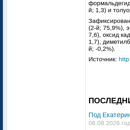
формальдегид (
й; 1,3) и толуо
Зафиксирован
(2-й; 75,9%), э
7,6), оксид ка
1,7), диметилб
й; -0,2%).
Источник:
http
ПОСЛЕДН
Под Екатери
08.08.2026 го