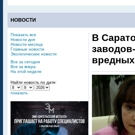
НОВОСТИ
Показать все
В Сарат
Новости дня
Новости месяца
заводов
Главные новости
Экологические новости
вредных
Все за сегодня
Все за вчера
На этой неделе
Найти новость по дате:
показать