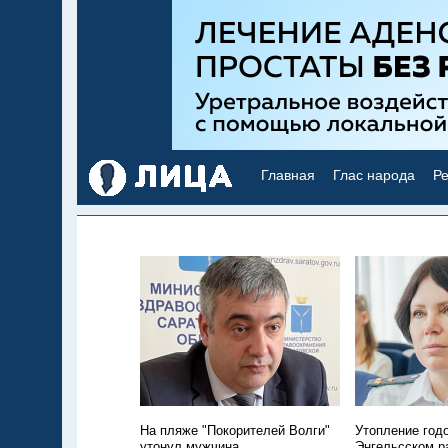
Главная
Глас народа
Ре
На пляже "Покорителей Волги"
Утопление год
утонул мужчина
Энгельсском р