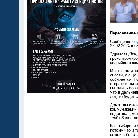
Переселение и
Сообщение
оп
27.02.2024 в 0
Здравствуйте,
проконтролиро
аварийного жи
Места там для
снести, а ещё
собирается. П
отвратительный
пытались соор
Что в дальней
лет, то будет 
Дома там были 
коммуникации,
водоканал, уст
течёт более дв
Как выбирали у
потому что и т
семьи в болот