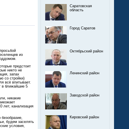
Саратовская
область
Город Саратов
 просьбой
Октябрьский район
еселенцев из
роддомом.
оторые предстоит
рые никто не
Ленинский район
ация, запах
аю со стройки)
ля всё впитывает.
т в ближайшие 5
Заводской район
яли, никакие
риезжает
10 лет, канализация
Кировский район
о безобразие,
мьи, будем заселять
еские условия,