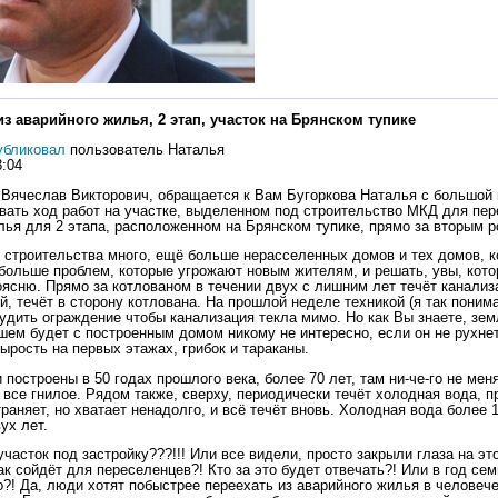
з аварийного жилья, 2 этап, участок на Брянском тупике
убликовал
пользователь Наталья
8:04
 Вячеслав Викторович, обращается к Вам Бугоркова Наталья с большой
вать ход работ на участке, выделенном под строительство МКД для пер
лья для 2 этапа, расположенном на Брянском тупике, прямо за вторым 
 строительства много, ещё больше нерасселенных домов и тех домов, к
 больше проблем, которые угрожают новым жителям, и решать, увы, кото
оясню. Прямо за котлованом в течении двух с лишним лет течёт канализ
, течёт в сторону котлована. На прошлой неделе техникой (я так поним
удить ограждение чтобы канализация текла мимо. Но как Вы знаете, зем
шем будет с построенным домом никому не интересно, если он не рухне
сырость на первых этажах, грибок и тараканы.
построены в 50 годах прошлого века, более 70 лет, там ни-че-го не мен
 все гнилое. Рядом также, сверху, периодически течёт холодная вода, п
раняет, но хватает ненадолго, и всё течёт вновь. Холодная вода более 
ух лет.
часток под застройку???!!! Или все видели, просто закрыли глаза на эт
ак сойдёт для переселенцев?! Кто за это будет отвечать?! Или в год се
о?! Да, люди хотят побыстрее переехать из аварийного жилья в человеч