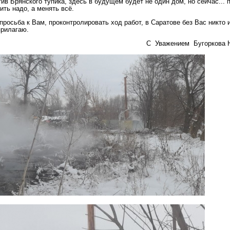
тив Брянского тупика, здесь в будущем будет не один дом, но сейчас... 
ить надо, а менять всё.
росьба к Вам, проконтролировать ход работ, в Саратове без Вас никто и
прилагаю.
ажением Бугоркова Н.П