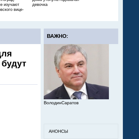
е изучают
девочка
ещё одного ребёнка
вского вице-
ВАЖНО:
для
 будут
ВолодинСаратов
АНОНСЫ