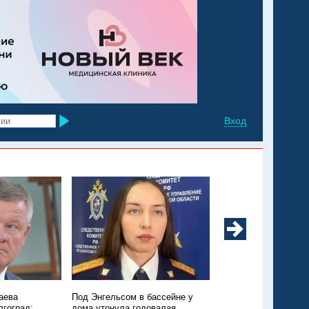
Вход
аева
Под Энгельсом в бассейне у
Из Марксовского рай
лгоград:
дома утонула годовалая
Москву санавиацией