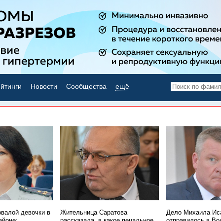
йтинги
Новости
Сообщества
ещё
НОВОСТИ ДНЯ
овалой девочки в
Жительница Саратова
Дело Михаила Ис
айоне:
рассказала, в какое печальное
отправилось в Во