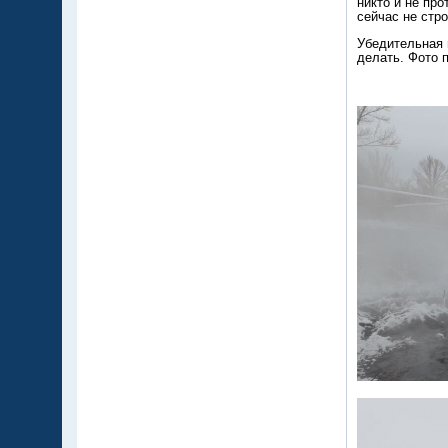
никто и не про
сейчас не стро
Убедительная п
делать. Фото 
С Ув