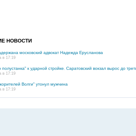
ИЕ НОВОСТИ
адержана московский адвокат Надежда Ерусланова
а в 17:19
 полустанка" к ударной стройке. Саратовский вокзал вырос до трет
а в 17:19
корителей Волги" утонул мужчина
а в 17:19