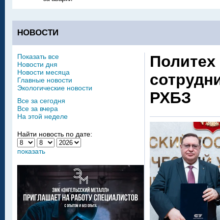
НОВОСТИ
Показать все
Политех
Новости дня
Новости месяца
сотрудн
Главные новости
Экологические новости
РХБЗ
Все за сегодня
Все за вчера
На этой неделе
Найти новость по дате:
показать