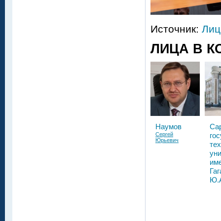
Источник:
Лиц
ЛИЦА В К
Наумов
Са
Сергей
го
Юрьевич
те
ун
им
Гаг
Ю.