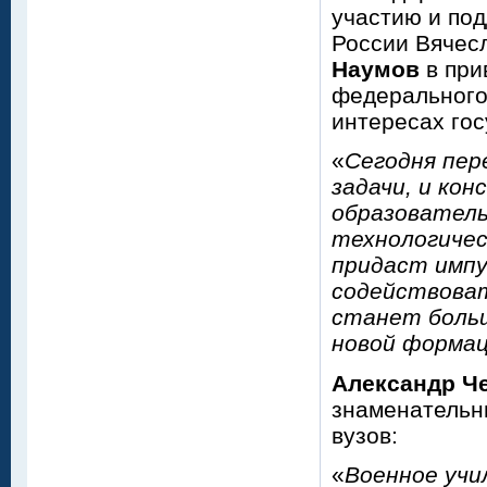
участию и по
России Вячес
Наумов
в при
федерального
интересах го
«
Сегодня пер
задачи, и ко
образователь
технологичес
придаст импу
содействоват
станет больш
новой форма
Александр Ч
знаменательн
вузов:
«
Военное учи