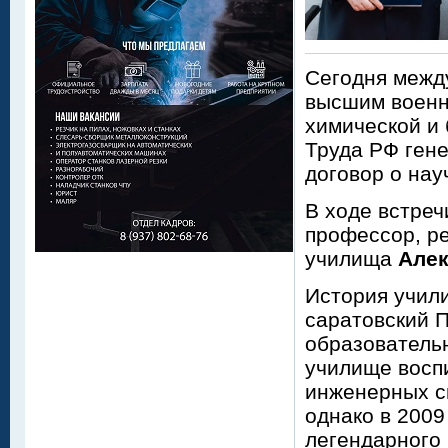
Сегодня межд
высшим военн
химической и 
Труда РФ ген
договор о нау
В ходе встреч
профессор, р
училища
Алек
История учили
саратовский П
образовательн
училище восп
инженерных сп
однако в 200
легендарного 