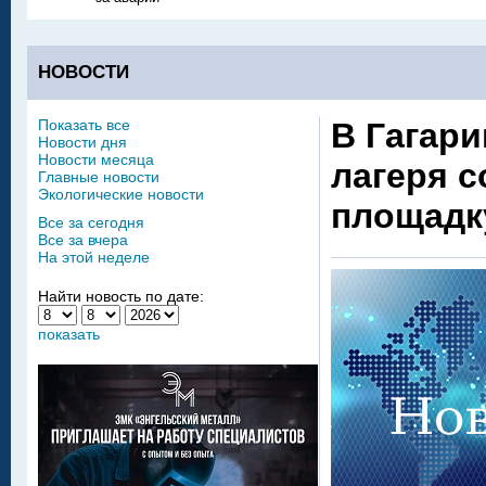
НОВОСТИ
Показать все
В Гагари
Новости дня
Новости месяца
лагеря с
Главные новости
Экологические новости
площадк
Все за сегодня
Все за вчера
На этой неделе
Найти новость по дате:
показать