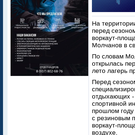
На территории
перед сезоном
воркаут-площа
Молчанов в св
По словам Мол
открылась пер
лето лагерь п
Перед сезоно
специализиро
отдыхающих -
спортивной и
прошлом году
с резиновым 
воркаут-площа
воздухе.