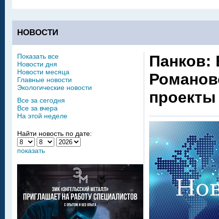
НОВОСТИ
Показать все
Панков: 
Новости дня
Новости месяца
Романов
Главные новости
Экологические новости
проекты
Все за сегодня
Все за вчера
На этой неделе
Найти новость по дате:
показать