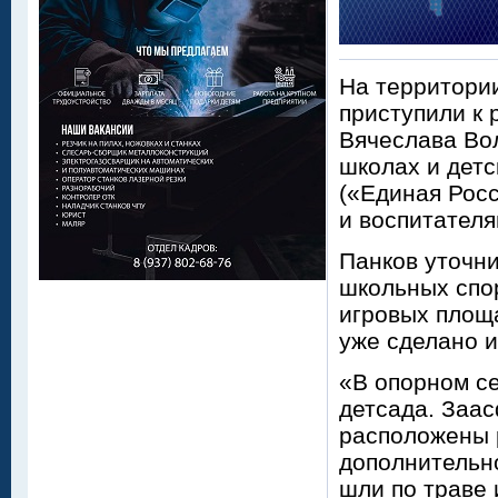
На территори
приступили к 
Вячеслава Во
школах и детс
(«Единая Росс
и воспитателя
Панков уточни
школьных спо
игровых площа
уже сделано и
«В опорном с
детсада. Заа
расположены 
дополнительно
шли по траве 