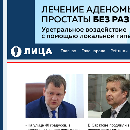
Главная
Глас народа
Рейтинги
«На улице 40 градусов, в
В Саратове продлили з
холодильниках все портится»:
проезд авто мимо