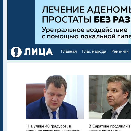
Главная
Глас народа
Рейтинги
«На улице 40 градусов, в
В Саратове продлили з
холодильниках все портится»:
проезд авто мимо