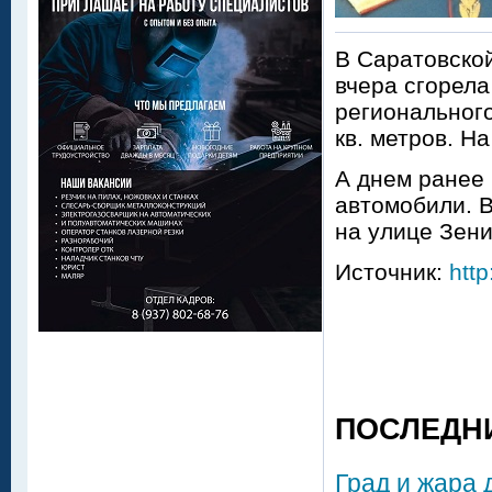
В Саратовско
вчера сгорела
региональног
кв. метров. Н
А днем ранее 
автомобили. 
на улице Зени
Источник:
http
ПОСЛЕДН
Град и жара 