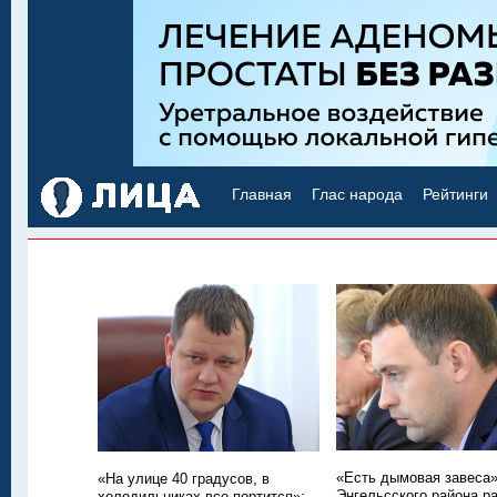
Главная
Глас народа
Рейтинги
«Есть дымовая завеса»
«На улице 40 градусов, в
Энгельсского района р
холодильниках все портится»: