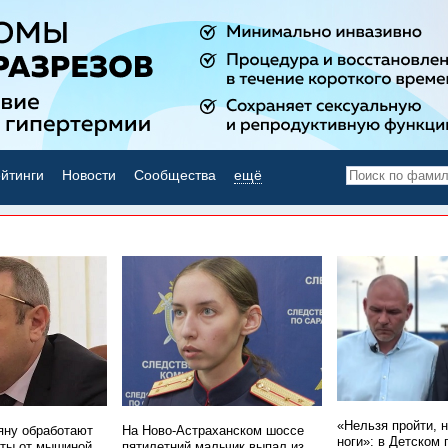
йтинги
Новости
Сообщества
ещё
НОВОСТИ ДНЯ
«Нельзя пройти, 
ну обработают
На Ново-Астраханском шоссе
ноги»: в Детском 
ты от мышиной
пятилетний мальчик выпал из