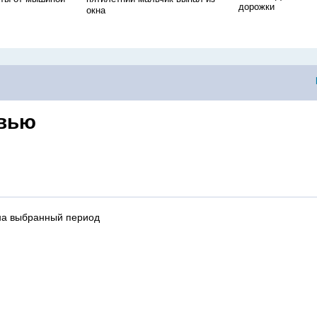
дорожки
окна
вью
на выбранный период