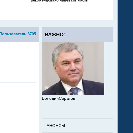
рекомендовано надевать маски
никто не тушит
Пользователь 3705
ВАЖНО:
ВолодинСаратов
АНОНСЫ