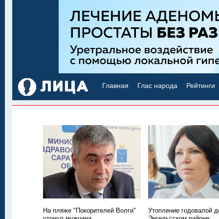
Главная
Глас народа
Рейтинги
На пляже "Покорителей Волги"
Утопление годовалой д
утонул мужчина
Энгельсском районе: