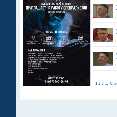
1
2
3
...
Сле