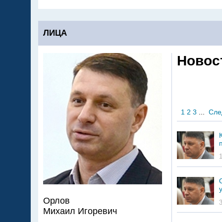
ЛИЦА
Новос
1
2
3
...
Сле
Орлов
Михаил Игоревич