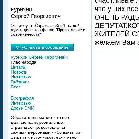
счастливые л
что у них в
Курихин
ОЧЕНЬ РАДЫ
Сергей Георгиевич
ДЕПУТАТ,К
Экс-депутат Саратовской областной
думы, директор фонда "Православие и
ЖИТЕЛЕЙ СВ
современность"
желаем Вам з
Опубликовать сообщение
Курихин Сергей Георгиевич
Глас народа
Цитаты
Новости
Интервью
Рейтинги
Блог
Биография
Интервью
Досье СМИ
Обратите внимание, что все
данные на персональных
страницах предоставлены
самими персонами либо взяты из
открытых источников, если явно