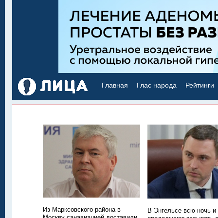
Главная
Глас народа
Рейтинги
Из Марксовского района в
В Энгельсе всю ночь и
Москву санавиацией доставили