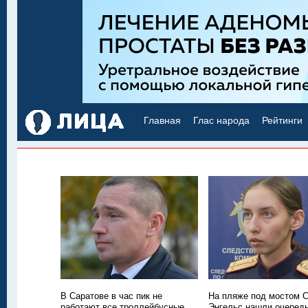
Главная
Глас народа
Рейтинги
В Саратове в час пик не
На пляже под мостом С
работают все троллейбусные
Энгельс нашли очередн